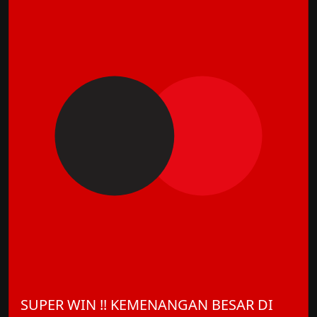
SUPER WIN !! KEMENANGAN BESAR DI