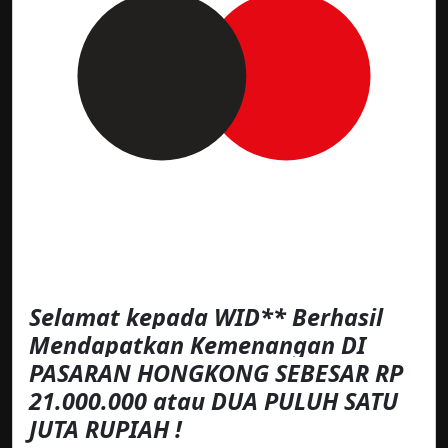
Selamat kepada WID** Berhasil
Mendapatkan Kemenangan DI
PASARAN HONGKONG SEBESAR RP
21.000.000 atau DUA PULUH SATU
JUTA RUPIAH !