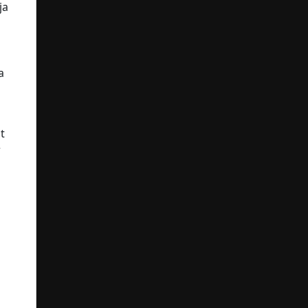
ja
a
t
r