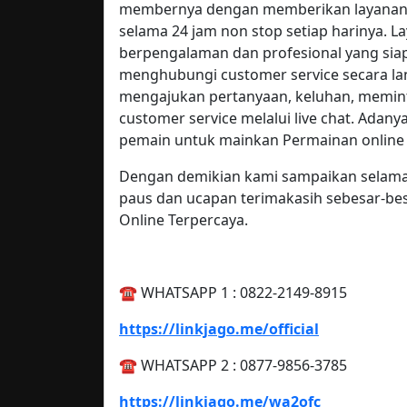
membernya dengan memberikan layanan t
selama 24 jam non stop setiap harinya. L
berpengalaman dan profesional yang sia
menghubungi customer service secara lang
mengajukan pertanyaan, keluhan, meminta
customer service melalui live chat. Ada
pemain untuk mainkan Permainan online 
Dengan demikian kami sampaikan selama
paus dan ucapan terimakasih sebesar-be
Online Terpercaya.
☎️ WHATSAPP 1 : 0822-2149-8915
https://linkjago.me/official
☎️ WHATSAPP 2 : 0877-9856-3785
https://linkjago.me/wa2ofc