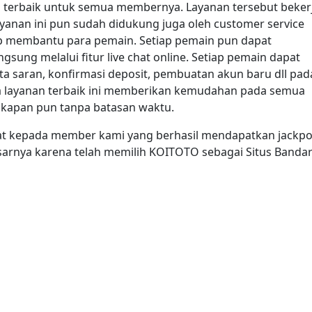
erbaik untuk semua membernya. Layanan tersebut beker
ayanan ini pun sudah didukung juga oleh customer service
p membantu para pemain. Setiap pemain pun dapat
sung melalui fitur live chat online. Setiap pemain dapat
 saran, konfirmasi deposit, pembuatan akun baru dll pad
nya layanan terbaik ini memberikan kemudahan pada semua
kapan pun tanpa batasan waktu.
t kepada member kami yang berhasil mendapatkan jackpo
sarnya karena telah memilih KOITOTO sebagai Situs Banda