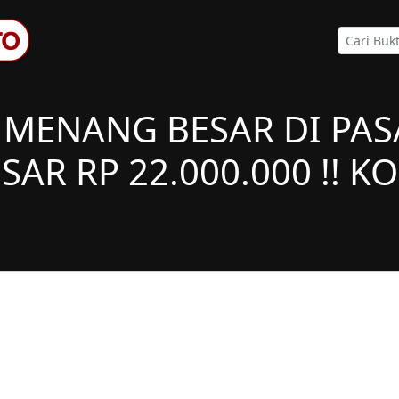
! MENANG BESAR DI PA
R RP 22.000.000 !! K