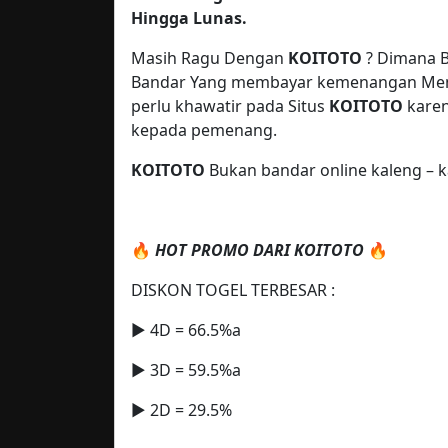
Hingga Lunas.
Masih Ragu Dengan
KOITOTO
? Dimana B
Bandar Yang membayar kemenangan Membe
perlu khawatir pada Situs
KOITOTO
karen
kepada pemenang.
KOITOTO
Bukan bandar online kaleng – ka
🔥
HOT PROMO DARI KOITOTO
🔥
DISKON TOGEL TERBESAR :
▶️ 4D = 66.5%a
▶️ 3D = 59.5%a
▶️ 2D = 29.5%