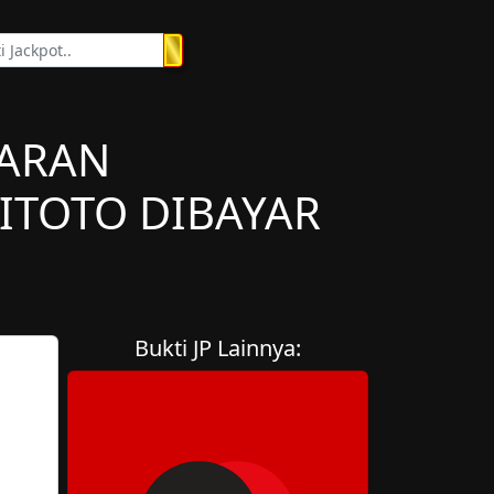
SARAN
OITOTO DIBAYAR
Bukti JP Lainnya: