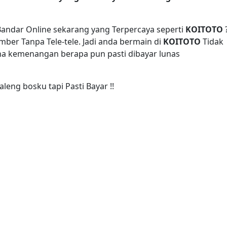
andar Online sekarang yang Terpercaya seperti
KOITOTO
r Tanpa Tele-tele. Jadi anda bermain di
KOITOTO
Tidak
a kemenangan berapa pun pasti dibayar lunas
leng bosku tapi Pasti Bayar !!