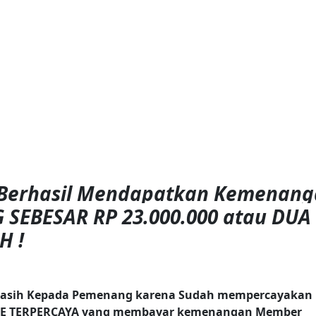
 Berhasil Mendapatkan Kemenan
SEBESAR RP 23.000.000 atau DUA
H !
Kasih Kepada Pemenang karena Sudah mempercayakan
NE TERPERCAYA yang membayar kemenangan Member