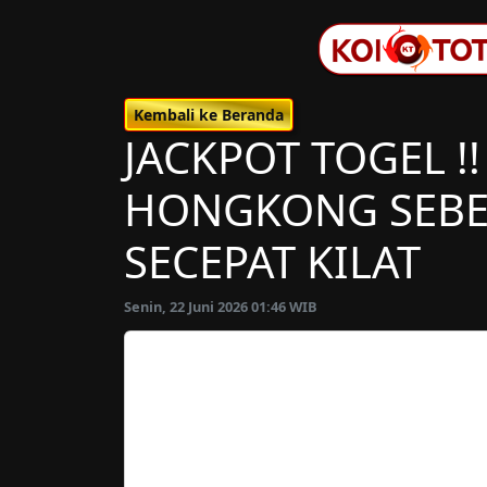
Kembali ke Beranda
JACKPOT TOGEL !
HONGKONG SEBESA
SECEPAT KILAT
Senin, 22 Juni 2026 01:46 WIB