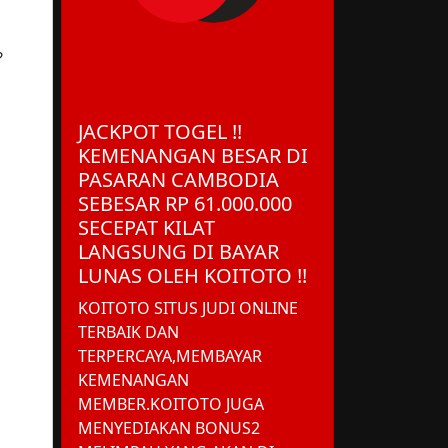
?
JACKPOT TOGEL !!
KEMENANGAN BESAR DI
PASARAN CAMBODIA
SEBESAR RP 61.000.000
SECEPAT KILAT
LANGSUNG DI BAYAR
LUNAS OLEH KOITOTO !!
KOITOTO SITUS JUDI ONLINE
TERBAIK DAN
TERPERCAYA,MEMBAYAR
KEMENANGAN
MEMBER.KOITOTO JUGA
MENYEDIAKAN BONUS2