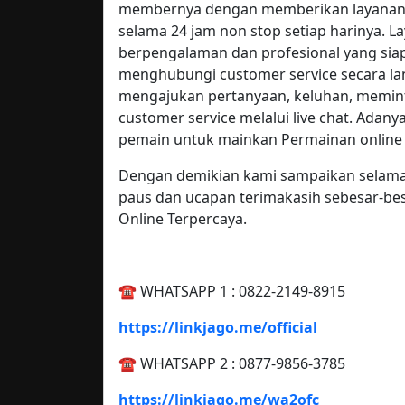
membernya dengan memberikan layanan t
selama 24 jam non stop setiap harinya. L
berpengalaman dan profesional yang sia
menghubungi customer service secara lang
mengajukan pertanyaan, keluhan, meminta
customer service melalui live chat. Ada
pemain untuk mainkan Permainan online 
Dengan demikian kami sampaikan selama
paus dan ucapan terimakasih sebesar-be
Online Terpercaya.
☎️ WHATSAPP 1 : 0822-2149-8915
https://linkjago.me/official
☎️ WHATSAPP 2 : 0877-9856-3785
https://linkjago.me/wa2ofc