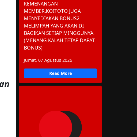
KEMENANGAN
MEMBER.KOITOTO JUGA
MENYEDIAKAN BONUS2
MELIMPAH YANG AKAN DI
BAGIKAN SETIAP MINGGUNYA.
(MENANG KALAH TETAP DAPAT
BONUS)
Jumat, 07 Agustus 2026
Read More
gan