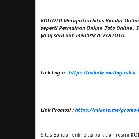
KOITOTO Merupakan Situs Bandar Onlin
seperti Permainan Online ,Toto Online
yang seru dan menarik di KOITOTO.
Link Login :
https://mikale.me/login-koi
Link Promosi :
https://mikale.me/promo-
Situs Bandar online terbaik dan resmi
KO