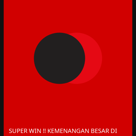
SUPER WIN !! KEMENANGAN BESAR DI