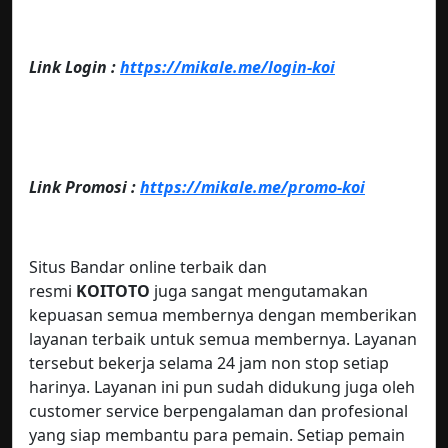
Link Login :
https://mikale.me/login-koi
Link Promosi :
https://mikale.me/promo-koi
Situs Bandar online terbaik dan
resmi
KOITOTO
juga sangat mengutamakan
kepuasan semua membernya dengan memberikan
layanan terbaik untuk semua membernya. Layanan
tersebut bekerja selama 24 jam non stop setiap
harinya. Layanan ini pun sudah didukung juga oleh
customer service berpengalaman dan profesional
yang siap membantu para pemain. Setiap pemain