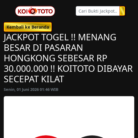
Kembali ke Beranda
JACKPOT TOGEL !! MENANG
BESAR DI PASARAN
HONGKONG SEBESAR RP
30.000.000 !! KOITOTO DIBAYAR
SECEPAT KILAT
Senin, 01 Juni 2026 01:46 WIB