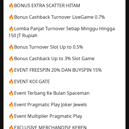
🔥BONUS EXTRA SCATTER HITAM
🔥Bonus Cashback Turnover LiveGame 0.7%
🔥Lomba Panjat Turnover Setiap Minggu Hingga
150 JT Rupiah
🔥Bonus Turnover Slot Up to 0.5%
🔥Bonus Cashback Up to 3% Slot Game
🔥EVENT FREESPIN 20% DAN BUYSPIN 15%
🔥EVENT KOI GATE
🔥Event Terbang Ke Bulan Spaceman
🔥Event Pragmatic Play Joker Jewels
🔥Event Multiplier Pragmatic Play
🔥EXCLUSIVE MERCHANDISE KEREN