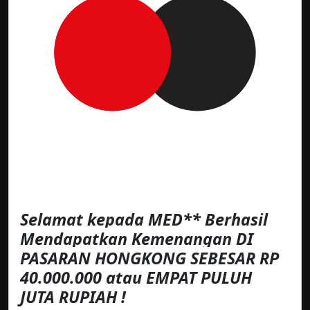
Selamat kepada MED** Berhasil
Mendapatkan Kemenangan DI
PASARAN HONGKONG SEBESAR RP
40.000.000 atau EMPAT PULUH
JUTA RUPIAH !