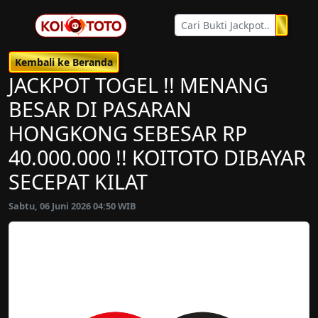
Kembali ke Beranda
JACKPOT TOGEL !! MENANG
BESAR DI PASARAN
HONGKONG SEBESAR RP
40.000.000 !! KOITOTO DIBAYAR
SECEPAT KILAT
Sabtu, 06 Juni 2026 04:50 WIB