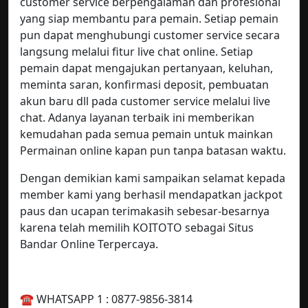
customer service berpengalaman dan profesional
yang siap membantu para pemain. Setiap pemain
pun dapat menghubungi customer service secara
langsung melalui fitur live chat online. Setiap
pemain dapat mengajukan pertanyaan, keluhan,
meminta saran, konfirmasi deposit, pembuatan
akun baru dll pada customer service melalui live
chat. Adanya layanan terbaik ini memberikan
kemudahan pada semua pemain untuk mainkan
Permainan online kapan pun tanpa batasan waktu.
Dengan demikian kami sampaikan selamat kepada
member kami yang berhasil mendapatkan jackpot
paus dan ucapan terimakasih sebesar-besarnya
karena telah memilih KOITOTO sebagai Situs
Bandar Online Terpercaya.
☎️ WHATSAPP 1 : 0877-9856-3814