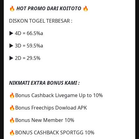
🔥
HOT PROMO DARI KOITOTO
🔥
DISKON TOGEL TERBESAR :
▶️ 4D = 66.5%a
▶️ 3D = 59.5%a
▶️ 2D = 29.5%
NIKMATI EXTRA BONUS KAMI :
🔥Bonus Cashback Livegame Up to 10%
🔥Bonus Freechips Dowload APK
🔥Bonus New Member 10%
🔥BONUS CASHBACK SPORTGG 10%