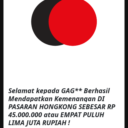
Selamat kepada GAG** Berhasil
Mendapatkan Kemenangan DI
PASARAN HONGKONG SEBESAR RP
45.000.000 atau EMPAT PULUH
LIMA JUTA RUPIAH !