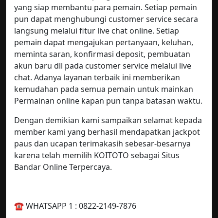
yang siap membantu para pemain. Setiap pemain
pun dapat menghubungi customer service secara
langsung melalui fitur live chat online. Setiap
pemain dapat mengajukan pertanyaan, keluhan,
meminta saran, konfirmasi deposit, pembuatan
akun baru dll pada customer service melalui live
chat. Adanya layanan terbaik ini memberikan
kemudahan pada semua pemain untuk mainkan
Permainan online kapan pun tanpa batasan waktu.
Dengan demikian kami sampaikan selamat kepada
member kami yang berhasil mendapatkan jackpot
paus dan ucapan terimakasih sebesar-besarnya
karena telah memilih KOITOTO sebagai Situs
Bandar Online Terpercaya.
☎️ WHATSAPP 1 : 0822-2149-7876