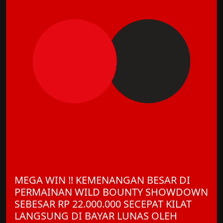
MEGA WIN !! KEMENANGAN BESAR DI
PERMAINAN WILD BOUNTY SHOWDOWN
SEBESAR RP 22.000.000 SECEPAT KILAT
LANGSUNG DI BAYAR LUNAS OLEH