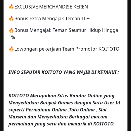
🔥EXCLUSIVE MERCHANDISE KEREN
🔥Bonus Extra Mengajak Teman 10%
🔥Bonus Mengajak Teman Seumur Hidup Hingga
1%
🔥Lowongan pekerjaan Team Promotor KOITOTO
INFO SEPUTAR KOITOTO YANG WAJIB DI KETAHUI :
KOITOTO Merupakan Situs Bandar Online yang
Menyediakan Banyak Games dengan Satu User Id
seperti Permainan Online ,Toto Online , Slot
Maxwin dan Menyediakan Berbagai macam
permainan yang seru dan menarik di KOITOTO.