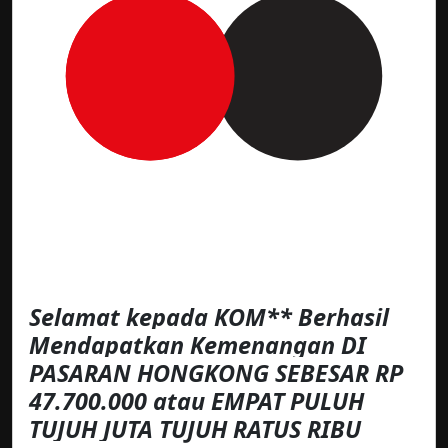
Selamat kepada KOM** Berhasil
Mendapatkan Kemenangan DI
PASARAN HONGKONG SEBESAR RP
47.700.000 atau EMPAT PULUH
TUJUH JUTA TUJUH RATUS RIBU