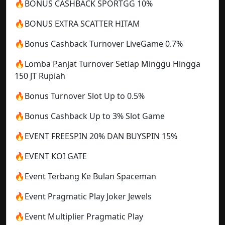
🔥BONUS CASHBACK SPORTGG 10%
🔥BONUS EXTRA SCATTER HITAM
🔥Bonus Cashback Turnover LiveGame 0.7%
🔥Lomba Panjat Turnover Setiap Minggu Hingga
150 JT Rupiah
🔥Bonus Turnover Slot Up to 0.5%
🔥Bonus Cashback Up to 3% Slot Game
🔥EVENT FREESPIN 20% DAN BUYSPIN 15%
🔥EVENT KOI GATE
🔥Event Terbang Ke Bulan Spaceman
🔥Event Pragmatic Play Joker Jewels
🔥Event Multiplier Pragmatic Play