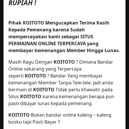
RUPIAH !
Pihak KOITOTO Mengucapkan Terima Kasih
Kepada Pemenang karena Sudah
mempercayakan kami sebagai SITUS
PERMAINAN ONLINE TERPERCAYA yang
membayar kemenangan Member Hingga Lunas.
Masih Ragu Dengan
KOITOTO
? Dimana Bandar
Online sekarang yang Terpercaya
seperti
KOITOTO
? Bandar Yang membayar
kemenangan Member Tanpa Tele-tele. Jadi anda
bermain di
KOITOTO
Tidak perlu khawatir pada
Situs
KOITOTO
karena kemenangan berapa pun
pasti dibayar lunas kepada pemenang.
KOITOTO
Bukan bandar online kaleng – kaleng
bosku tapi Pasti Bayar !!