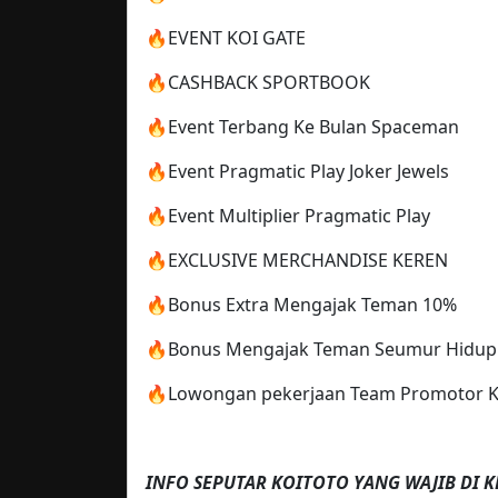
🔥EVENT KOI GATE
🔥
CASHBACK SPORTBOOK
🔥Event Terbang Ke Bulan Spaceman
🔥Event Pragmatic Play Joker Jewels
🔥Event Multiplier Pragmatic Play
🔥EXCLUSIVE MERCHANDISE KEREN
🔥Bonus Extra Mengajak Teman 10%
🔥Bonus Mengajak Teman Seumur Hidup
🔥Lowongan pekerjaan Team Promotor 
INFO SEPUTAR KOITOTO YANG WAJIB DI K