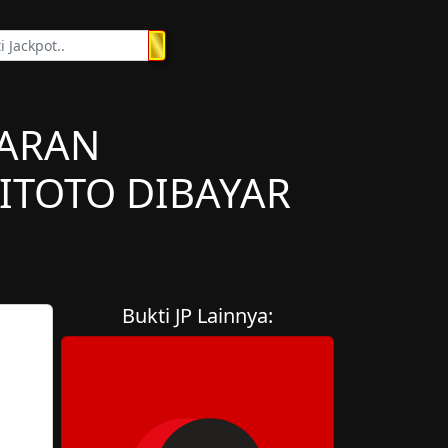
SARAN
OITOTO DIBAYAR
Bukti JP Lainnya: