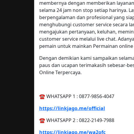
membernya dengan memberikan layanan t
selama 24 jam non stop setiap harinya. L
berpengalaman dan profesional yang sia
menghubungi customer service secara lang
mengajukan pertanyaan, keluhan, meminta
customer service melalui live chat. Ada
pemain untuk mainkan Permainan online 
Dengan demikian kami sampaikan selama
paus dan ucapan terimakasih sebesar-be
Online Terpercaya.
☎️ WHATSAPP 1 : 0877-9856-4047
https://linkjago.me/official
☎️ WHATSAPP 2 : 0822-2149-7988
https://linkjago.me/wa2ofc