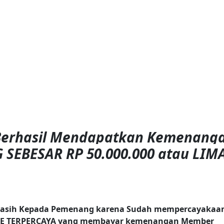
 Berhasil Mendapatkan Kemenang
SEBESAR RP 50.000.000 atau LIM
Kasih Kepada Pemenang karena Sudah mempercayakaa
NE TERPERCAYA yang membayar kemenangan Member