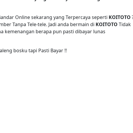
andar Online sekarang yang Terpercaya seperti
KOITOTO
r Tanpa Tele-tele. Jadi anda bermain di
KOITOTO
Tidak
a kemenangan berapa pun pasti dibayar lunas
leng bosku tapi Pasti Bayar !!