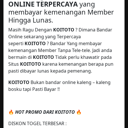
ONLINE TERPERCAYA
yang
membayar kemenangan Member
Hingga Lunas.
Masih Ragu Dengan
KOITOTO
? Dimana Bandar
Online sekarang yang Terpercaya
seperti
KOITOTO
? Bandar Yang membayar
kemenangan Member Tanpa Tele-tele. Jadi anda
bermain di
KOITOTO
Tidak perlu khawatir pada
Situs
KOITOTO
karena kemenangan berapa pun
pasti dibayar lunas kepada pemenang.
KOITOTO
Bukan bandar online kaleng – kaleng
bosku tapi Pasti Bayar !!
🔥
HOT PROMO DARI KOITOTO
🔥
DISKON TOGEL TERBESAR :