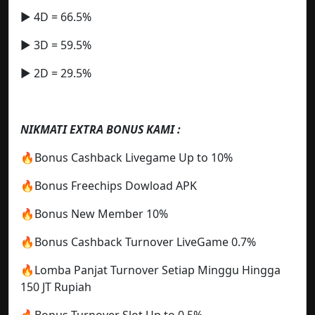
▶️ 4D = 66.5%
▶️ 3D = 59.5%
▶️ 2D = 29.5%
NIKMATI EXTRA BONUS KAMI :
🔥Bonus Cashback Livegame Up to 10%
🔥Bonus Freechips Dowload APK
🔥Bonus New Member 10%
🔥Bonus Cashback Turnover LiveGame 0.7%
🔥Lomba Panjat Turnover Setiap Minggu Hingga
150 JT Rupiah