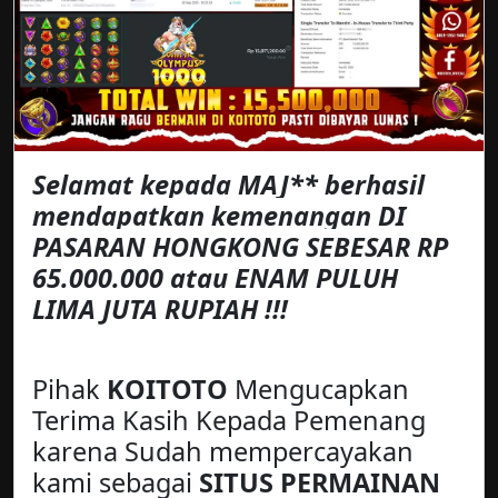
Selamat kepada MAJ** berhasil
mendapatkan kemenangan DI
PASARAN HONGKONG SEBESAR RP
65.000.000 atau ENAM PULUH
LIMA JUTA RUPIAH !!!
Pihak
KOITOTO
Mengucapkan
Terima Kasih Kepada Pemenang
karena Sudah mempercayakan
kami sebagai
SITUS PERMAINAN