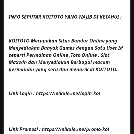
INFO SEPUTAR KOITOTO YANG WAJIB DI KETAHUI :
KOITOTO Merupakan Situs Bandar Online yang
Menyediakan Banyak Games dengan Satu User Id
seperti Permainan Online ,Toto Online , Slot
Maxwin dan Menyediakan Berbagai macam
permainan yang seru dan menarik di KOITOTO.
Link Login : https://mikale.me/login-koi
Link Promosi : https://mikale.me/promo-koi