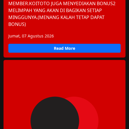
MEMBER.KOITOTO JUGA MENYEDIAKAN BONUS2
MELIMPAH YANG AKAN DI BAGIKAN SETIAP
MINGGUNYA.(MENANG KALAH TETAP DAPAT
BONUS)
Jumat, 07 Agustus 2026
Read More