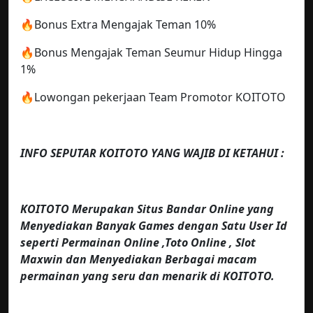
🔥Bonus Extra Mengajak Teman 10%
🔥Bonus Mengajak Teman Seumur Hidup Hingga
1%
🔥Lowongan pekerjaan Team Promotor KOITOTO
INFO SEPUTAR KOITOTO YANG WAJIB DI KETAHUI :
KOITOTO Merupakan Situs Bandar Online yang
Menyediakan Banyak Games dengan Satu User Id
seperti Permainan Online ,Toto Online , Slot
Maxwin dan Menyediakan Berbagai macam
permainan yang seru dan menarik di KOITOTO.