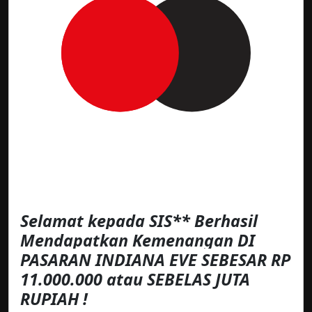
Selamat kepada SIS** Berhasil
Mendapatkan Kemenangan DI
PASARAN INDIANA EVE SEBESAR RP
11.000.000 atau SEBELAS JUTA
RUPIAH !