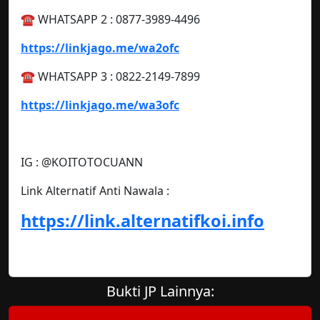
☎️ WHATSAPP 2 : 0877-3989-4496
https://linkjago.me/wa2ofc
☎️ WHATSAPP 3 : 0822-2149-7899
https://linkjago.me/wa3ofc
IG : @KOITOTOCUANN
Link Alternatif Anti Nawala :
https://link.alternatifkoi.info
Bukti JP Lainnya: