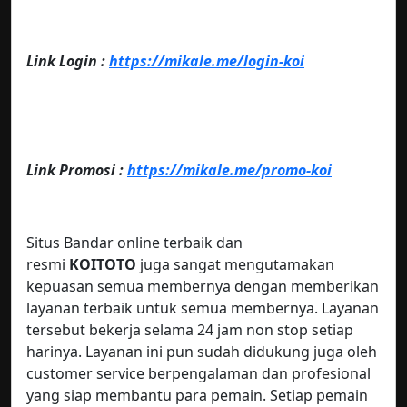
Link Login :
https://mikale.me/login-koi
Link Promosi :
https://mikale.me/promo-koi
Situs Bandar online terbaik dan
resmi
KOITOTO
juga sangat mengutamakan
kepuasan semua membernya dengan memberikan
layanan terbaik untuk semua membernya. Layanan
tersebut bekerja selama 24 jam non stop setiap
harinya. Layanan ini pun sudah didukung juga oleh
customer service berpengalaman dan profesional
yang siap membantu para pemain. Setiap pemain