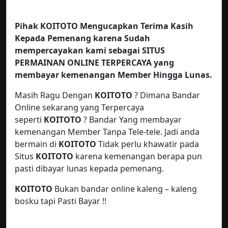
Pihak KOITOTO Mengucapkan Terima Kasih
Kepada Pemenang karena Sudah
mempercayakan kami sebagai SITUS
PERMAINAN ONLINE TERPERCAYA yang
membayar kemenangan Member Hingga Lunas.
Masih Ragu Dengan
KOITOTO
? Dimana Bandar
Online sekarang yang Terpercaya
seperti
KOITOTO
? Bandar Yang membayar
kemenangan Member Tanpa Tele-tele. Jadi anda
bermain di
KOITOTO
Tidak perlu khawatir pada
Situs
KOITOTO
karena kemenangan berapa pun
pasti dibayar lunas kepada pemenang.
KOITOTO
Bukan bandar online kaleng – kaleng
bosku tapi Pasti Bayar !!