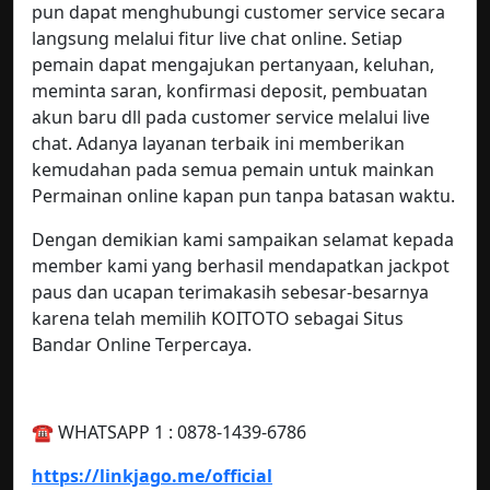
pun dapat menghubungi customer service secara
langsung melalui fitur live chat online. Setiap
pemain dapat mengajukan pertanyaan, keluhan,
meminta saran, konfirmasi deposit, pembuatan
akun baru dll pada customer service melalui live
chat. Adanya layanan terbaik ini memberikan
kemudahan pada semua pemain untuk mainkan
Permainan online kapan pun tanpa batasan waktu.
Dengan demikian kami sampaikan selamat kepada
member kami yang berhasil mendapatkan jackpot
paus dan ucapan terimakasih sebesar-besarnya
karena telah memilih KOITOTO sebagai Situs
Bandar Online Terpercaya.
☎️ WHATSAPP 1 : 0878-1439-6786
https://linkjago.me/official