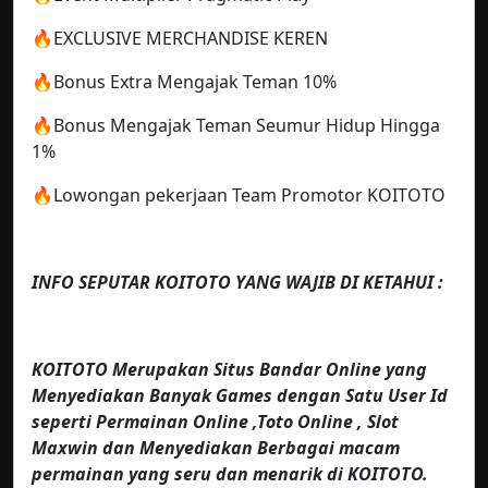
🔥EXCLUSIVE MERCHANDISE KEREN
🔥Bonus Extra Mengajak Teman 10%
🔥Bonus Mengajak Teman Seumur Hidup Hingga
1%
🔥Lowongan pekerjaan Team Promotor KOITOTO
INFO SEPUTAR KOITOTO YANG WAJIB DI KETAHUI :
KOITOTO Merupakan Situs Bandar Online yang
Menyediakan Banyak Games dengan Satu User Id
seperti Permainan Online ,Toto Online , Slot
Maxwin dan Menyediakan Berbagai macam
permainan yang seru dan menarik di KOITOTO.