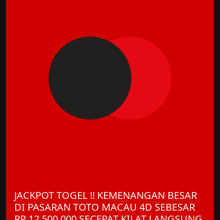
JACKPOT TOGEL !! KEMENANGAN BESAR
DI PASARAN TOTO MACAU 4D SEBESAR
RP 12.500.000 SECEPAT KILAT LANGSUNG