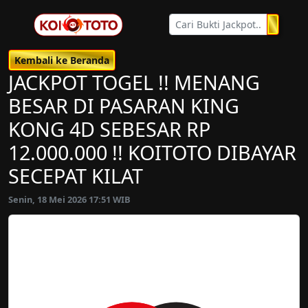
Kembali ke Beranda
JACKPOT TOGEL !! MENANG
BESAR DI PASARAN KING
KONG 4D SEBESAR RP
12.000.000 !! KOITOTO DIBAYAR
SECEPAT KILAT
Senin, 18 Mei 2026 17:51 WIB