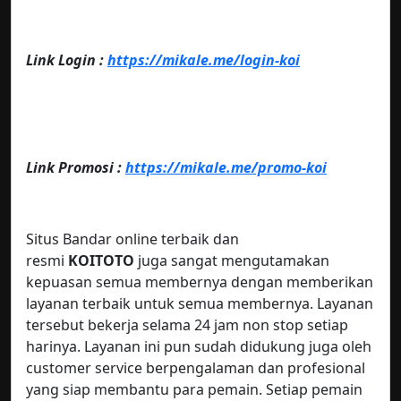
Link Login :
https://mikale.me/login-koi
Link Promosi :
https://mikale.me/promo-koi
Situs Bandar online terbaik dan
resmi
KOITOTO
juga sangat mengutamakan
kepuasan semua membernya dengan memberikan
layanan terbaik untuk semua membernya. Layanan
tersebut bekerja selama 24 jam non stop setiap
harinya. Layanan ini pun sudah didukung juga oleh
customer service berpengalaman dan profesional
yang siap membantu para pemain. Setiap pemain