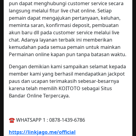
pun dapat menghubungi customer service secara
langsung melalui fitur live chat online. Setiap
pemain dapat mengajukan pertanyaan, keluhan,
meminta saran, konfirmasi deposit, pembuatan
akun baru dll pada customer service melalui live
chat. Adanya layanan terbaik ini memberikan
kemudahan pada semua pemain untuk mainkan
Permainan online kapan pun tanpa batasan waktu.
Dengan demikian kami sampaikan selamat kepada
member kami yang berhasil mendapatkan jackpot
paus dan ucapan terimakasih sebesar-besarnya
karena telah memilih KOITOTO sebagai Situs
Bandar Online Terpercaya.
☎️ WHATSAPP 1 : 0878-1439-6786
https://linkjago.me/official