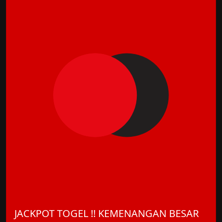
JACKPOT TOGEL !! KEMENANGAN BESAR