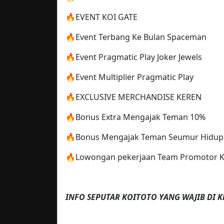
🔥EVENT KOI GATE
🔥Event Terbang Ke Bulan Spaceman
🔥Event Pragmatic Play Joker Jewels
🔥Event Multiplier Pragmatic Play
🔥EXCLUSIVE MERCHANDISE KEREN
🔥Bonus Extra Mengajak Teman 10%
🔥Bonus Mengajak Teman Seumur Hidup
🔥Lowongan pekerjaan Team Promotor 
INFO SEPUTAR KOITOTO YANG WAJIB DI K