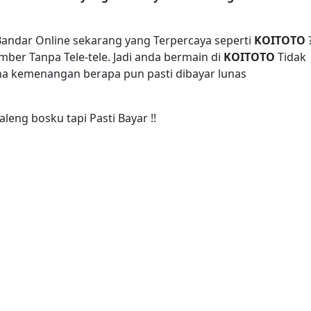
andar Online sekarang yang Terpercaya seperti
KOITOTO
r Tanpa Tele-tele. Jadi anda bermain di
KOITOTO
Tidak
a kemenangan berapa pun pasti dibayar lunas
leng bosku tapi Pasti Bayar !!