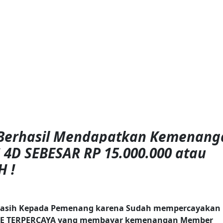
 Berhasil Mendapatkan Kemenang
4D SEBESAR RP 15.000.000 atau
H !
Kasih Kepada Pemenang karena Sudah mempercayakan
NE TERPERCAYA yang membayar kemenangan Member