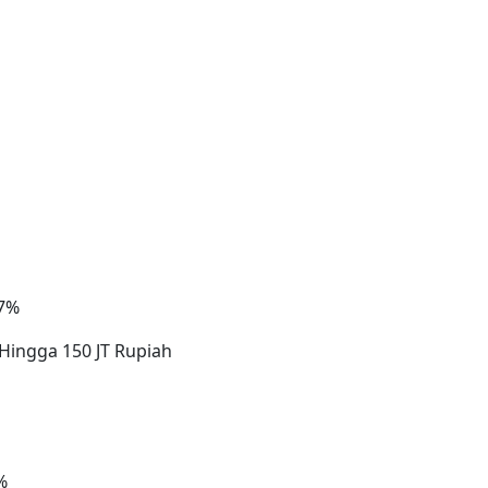
.7%
Hingga 150 JT Rupiah
%