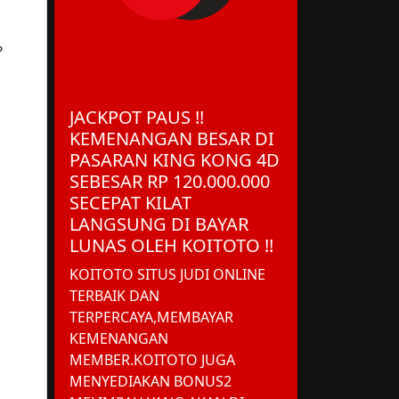
?
JACKPOT PAUS !!
KEMENANGAN BESAR DI
PASARAN KING KONG 4D
SEBESAR RP 120.000.000
SECEPAT KILAT
LANGSUNG DI BAYAR
LUNAS OLEH KOITOTO !!
KOITOTO SITUS JUDI ONLINE
TERBAIK DAN
TERPERCAYA,MEMBAYAR
KEMENANGAN
MEMBER.KOITOTO JUGA
MENYEDIAKAN BONUS2