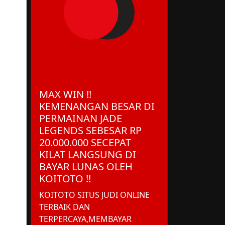
MAX WIN !!
KEMENANGAN BESAR DI
PERMAINAN JADE
LEGENDS SEBESAR RP
20.000.000 SECEPAT
KILAT LANGSUNG DI
BAYAR LUNAS OLEH
KOITOTO !!
KOITOTO SITUS JUDI ONLINE
TERBAIK DAN
TERPERCAYA,MEMBAYAR