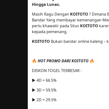
Hingga Lunas.
Masih Ragu Dengan
KOITOTO
? Dimana B
Bandar Yang membayar kemenangan Membe
perlu khawatir pada Situs
KOITOTO
karen
kepada pemenang.
KOITOTO
Bukan bandar online kaleng – ka
🔥
HOT PROMO DARI KOITOTO
🔥
DISKON TOGEL TERBESAR :
▶️ 4D = 66.5%
▶️ 3D = 59.5%
▶️ 2D = 29.5%