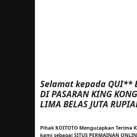
Selamat kepada QUI**
DI PASARAN KING KONG 
LIMA BELAS JUTA RUPIA
Pihak KOITOTO Mengucapkan Terima 
kami sebagai SITUS PERMAINAN ONLI