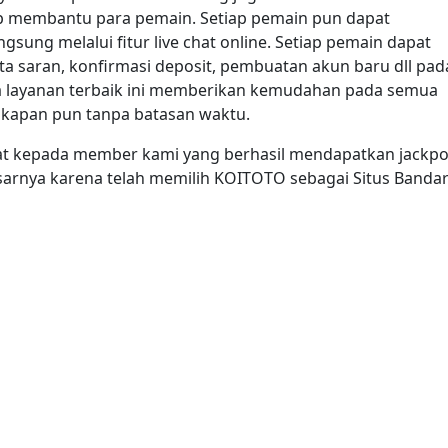
p membantu para pemain. Setiap pemain pun dapat
sung melalui fitur live chat online. Setiap pemain dapat
 saran, konfirmasi deposit, pembuatan akun baru dll pad
nya layanan terbaik ini memberikan kemudahan pada semua
kapan pun tanpa batasan waktu.
t kepada member kami yang berhasil mendapatkan jackpo
sarnya karena telah memilih KOITOTO sebagai Situs Banda