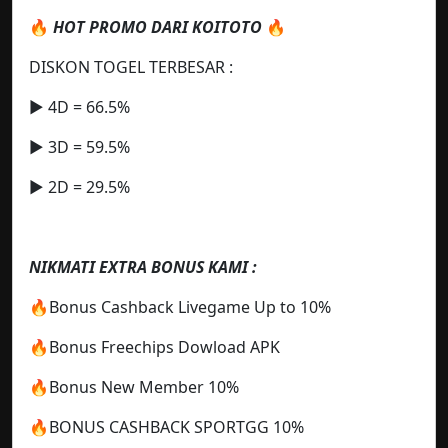
🔥
HOT PROMO DARI KOITOTO
🔥
DISKON TOGEL TERBESAR :
▶️ 4D = 66.5%
▶️ 3D = 59.5%
▶️ 2D = 29.5%
NIKMATI EXTRA BONUS KAMI :
🔥Bonus Cashback Livegame Up to 10%
🔥Bonus Freechips Dowload APK
🔥Bonus New Member 10%
🔥BONUS CASHBACK SPORTGG 10%