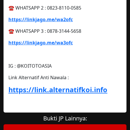
☎️ WHATSAPP 2 : 0823-8110-0585
https://linkjago.me/wa2ofc
☎️ WHATSAPP 3 : 0878-3144-5658
https://linkjago.me/wa3ofc
IG : @KOITOTOASIA
Link Alternatif Anti Nawala :
https://link.alternatifkoi.info
Bukti JP Lainnya: