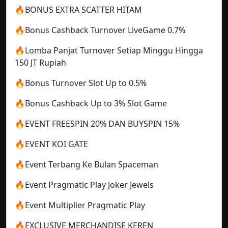
🔥BONUS EXTRA SCATTER HITAM
🔥Bonus Cashback Turnover LiveGame 0.7%
🔥Lomba Panjat Turnover Setiap Minggu Hingga
150 JT Rupiah
🔥Bonus Turnover Slot Up to 0.5%
🔥Bonus Cashback Up to 3% Slot Game
🔥EVENT FREESPIN 20% DAN BUYSPIN 15%
🔥EVENT KOI GATE
🔥Event Terbang Ke Bulan Spaceman
🔥Event Pragmatic Play Joker Jewels
🔥Event Multiplier Pragmatic Play
🔥EXCLUSIVE MERCHANDISE KEREN