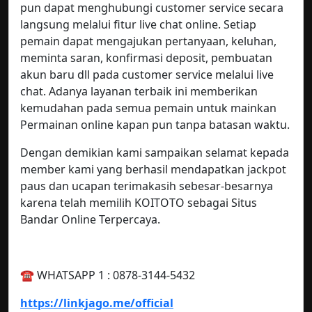
pun dapat menghubungi customer service secara
langsung melalui fitur live chat online. Setiap
pemain dapat mengajukan pertanyaan, keluhan,
meminta saran, konfirmasi deposit, pembuatan
akun baru dll pada customer service melalui live
chat. Adanya layanan terbaik ini memberikan
kemudahan pada semua pemain untuk mainkan
Permainan online kapan pun tanpa batasan waktu.
Dengan demikian kami sampaikan selamat kepada
member kami yang berhasil mendapatkan jackpot
paus dan ucapan terimakasih sebesar-besarnya
karena telah memilih KOITOTO sebagai Situs
Bandar Online Terpercaya.
☎️ WHATSAPP 1 : 0878-3144-5432
https://linkjago.me/official