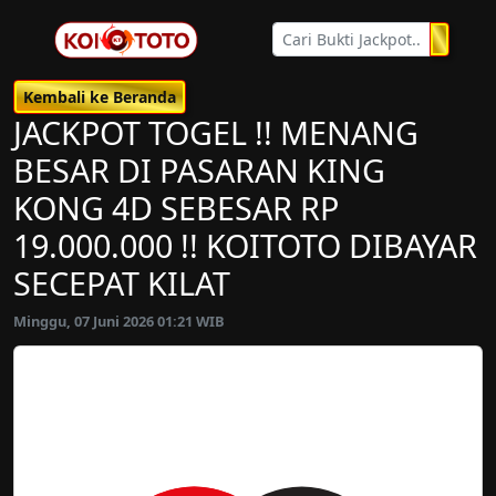
Kembali ke Beranda
JACKPOT TOGEL !! MENANG
BESAR DI PASARAN KING
KONG 4D SEBESAR RP
19.000.000 !! KOITOTO DIBAYAR
SECEPAT KILAT
Minggu, 07 Juni 2026 01:21 WIB