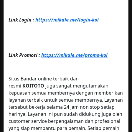
Link Login :
https://mikale.me/login-koi
Link Promosi :
https://mikale.me/promo-koi
Situs Bandar online terbaik dan
resmi
KOITOTO
juga sangat mengutamakan
kepuasan semua membernya dengan memberikan
layanan terbaik untuk semua membernya. Layanan
tersebut bekerja selama 24 jam non stop setiap
harinya. Layanan ini pun sudah didukung juga oleh
customer service berpengalaman dan profesional
yang siap membantu para pemain. Setiap pemain