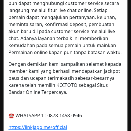
pun dapat menghubungi customer service secara
langsung melalui fitur live chat online. Setiap
pemain dapat mengajukan pertanyaan, keluhan,
meminta saran, konfirmasi deposit, pembuatan
akun baru dll pada customer service melalui live
chat. Adanya layanan terbaik ini memberikan
kemudahan pada semua pemain untuk mainkan
Permainan online kapan pun tanpa batasan waktu.
Dengan demikian kami sampaikan selamat kepada
member kami yang berhasil mendapatkan jackpot
paus dan ucapan terimakasih sebesar-besarnya
karena telah memilih KOITOTO sebagai Situs
Bandar Online Terpercaya.
☎️ WHATSAPP 1 : 0878-1458-0946
https://linkjago.me/official