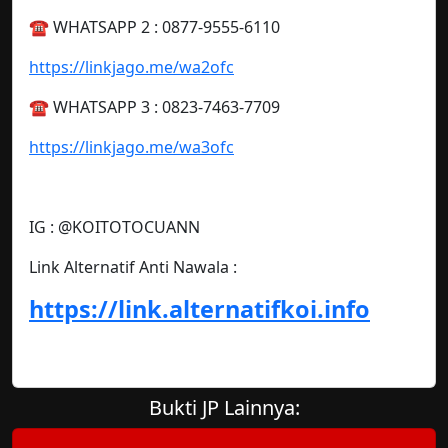
☎️ WHATSAPP 2 : 0877-9555-6110
https://linkjago.me/wa2ofc
☎️ WHATSAPP 3 : 0823-7463-7709
https://linkjago.me/wa3ofc
IG : @KOITOTOCUANN
Link Alternatif Anti Nawala :
https://link.alternatifkoi.info
Bukti JP Lainnya: