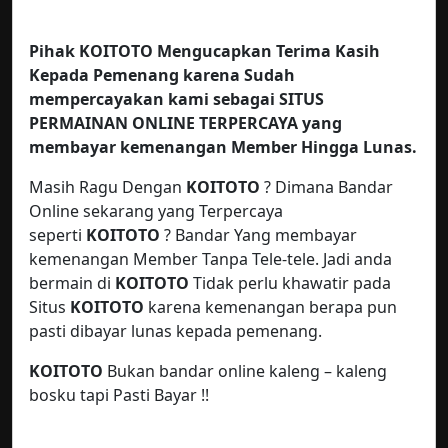
Pihak KOITOTO Mengucapkan Terima Kasih
Kepada Pemenang karena Sudah
mempercayakan kami sebagai SITUS
PERMAINAN ONLINE TERPERCAYA yang
membayar kemenangan Member Hingga Lunas.
Masih Ragu Dengan
KOITOTO
? Dimana Bandar
Online sekarang yang Terpercaya
seperti
KOITOTO
? Bandar Yang membayar
kemenangan Member Tanpa Tele-tele. Jadi anda
bermain di
KOITOTO
Tidak perlu khawatir pada
Situs
KOITOTO
karena kemenangan berapa pun
pasti dibayar lunas kepada pemenang.
KOITOTO
Bukan bandar online kaleng – kaleng
bosku tapi Pasti Bayar !!