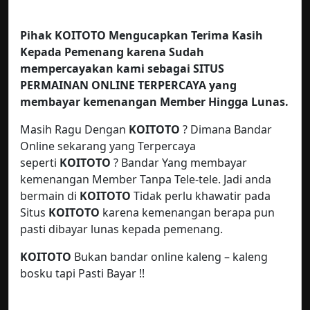
Pihak KOITOTO Mengucapkan Terima Kasih
Kepada Pemenang karena Sudah
mempercayakan kami sebagai SITUS
PERMAINAN ONLINE TERPERCAYA yang
membayar kemenangan Member Hingga Lunas.
Masih Ragu Dengan
KOITOTO
? Dimana Bandar
Online sekarang yang Terpercaya
seperti
KOITOTO
? Bandar Yang membayar
kemenangan Member Tanpa Tele-tele. Jadi anda
bermain di
KOITOTO
Tidak perlu khawatir pada
Situs
KOITOTO
karena kemenangan berapa pun
pasti dibayar lunas kepada pemenang.
KOITOTO
Bukan bandar online kaleng – kaleng
bosku tapi Pasti Bayar !!