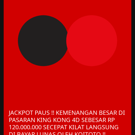
JACKPOT PAUS !! KEMENANGAN BESAR DI
PASARAN KING KONG 4D SEBESAR RP
120.000.000 SECEPAT KILAT LANGSUNG
DI BAYAR LUNAS OLEH KOITOTO !!