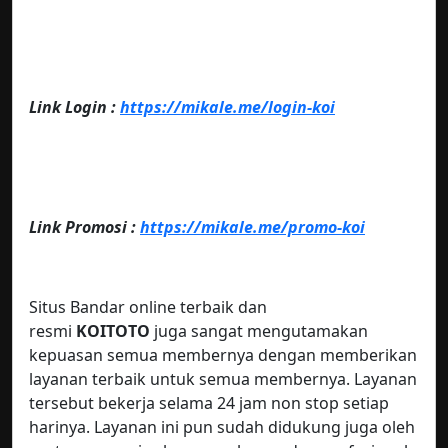
Link Login :
https://mikale.me/login-koi
Link Promosi :
https://mikale.me/promo-koi
Situs Bandar online terbaik dan
resmi
KOITOTO
juga sangat mengutamakan
kepuasan semua membernya dengan memberikan
layanan terbaik untuk semua membernya. Layanan
tersebut bekerja selama 24 jam non stop setiap
harinya. Layanan ini pun sudah didukung juga oleh