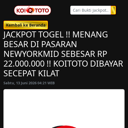
Kembali ke Beranda
JACKPOT TOGEL !! MENANG
BESAR DI PASARAN
NEWYORKMID SEBESAR RP
22.000.000 !! KOITOTO DIBAYAR
SECEPAT KILAT
Sabtu, 13 Juni 2026 04:21 WIB