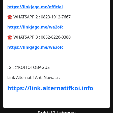
https://linkjago.me/official
☎️ WHATSAPP 2 : 0823-1912-7667
https://linkjago.me/wa2ofc
☎️ WHATSAPP 3 : 0852-8226-0380
https://linkjago.me/wa3ofc
IG : @KOITOTOBAGUS
Link Alternatif Anti Nawala :
https://link.alternatifkoi.info
Bukti JP Lainnya: