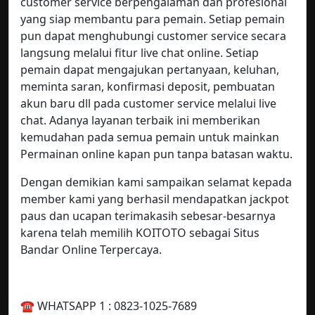
customer service berpengalaman dan profesional
yang siap membantu para pemain. Setiap pemain
pun dapat menghubungi customer service secara
langsung melalui fitur live chat online. Setiap
pemain dapat mengajukan pertanyaan, keluhan,
meminta saran, konfirmasi deposit, pembuatan
akun baru dll pada customer service melalui live
chat. Adanya layanan terbaik ini memberikan
kemudahan pada semua pemain untuk mainkan
Permainan online kapan pun tanpa batasan waktu.
Dengan demikian kami sampaikan selamat kepada
member kami yang berhasil mendapatkan jackpot
paus dan ucapan terimakasih sebesar-besarnya
karena telah memilih KOITOTO sebagai Situs
Bandar Online Terpercaya.
☎️ WHATSAPP 1 : 0823-1025-7689