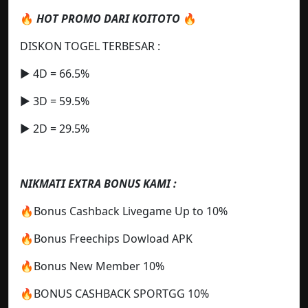
🔥
HOT PROMO DARI KOITOTO
🔥
DISKON TOGEL TERBESAR :
▶️ 4D = 66.5%
▶️ 3D = 59.5%
▶️ 2D = 29.5%
NIKMATI EXTRA BONUS KAMI :
🔥Bonus Cashback Livegame Up to 10%
🔥Bonus Freechips Dowload APK
🔥Bonus New Member 10%
🔥BONUS CASHBACK SPORTGG 10%