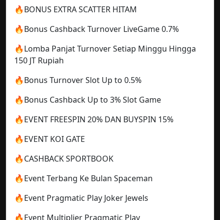
🔥BONUS EXTRA SCATTER HITAM
🔥Bonus Cashback Turnover LiveGame 0.7%
🔥Lomba Panjat Turnover Setiap Minggu Hingga
150 JT Rupiah
🔥Bonus Turnover Slot Up to 0.5%
🔥Bonus Cashback Up to 3% Slot Game
🔥EVENT FREESPIN 20% DAN BUYSPIN 15%
🔥EVENT KOI GATE
🔥
CASHBACK SPORTBOOK
🔥Event Terbang Ke Bulan Spaceman
🔥Event Pragmatic Play Joker Jewels
🔥Event Multiplier Pragmatic Play