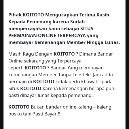
Pihak KOITOTO Mengucapkan Terima Kasih
Kepada Pemenang karena Sudah
mempercayakan kami sebagai SITUS
PERMAINAN ONLINE TERPERCAYA yang
membayar kemenangan Member Hingga Lunas.
Masih Ragu Dengan
KOITOTO
? Dimana Bandar
Online sekarang yang Terpercaya
seperti
KOITOTO
? Bandar Yang membayar
kemenangan Member Tanpa Tele-tele. Jadi anda
bermain di
KOITOTO
Tidak perlu khawatir pada
Situs
KOITOTO
karena kemenangan berapa pun
pasti dibayar lunas kepada pemenang.
KOITOTO
Bukan bandar online kaleng – kaleng
bosku tapi Pasti Bayar !!