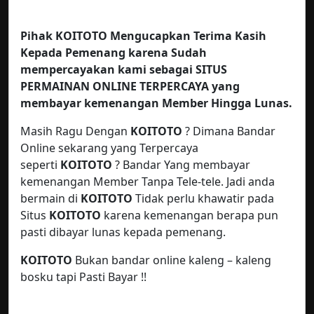
Pihak KOITOTO Mengucapkan Terima Kasih
Kepada Pemenang karena Sudah
mempercayakan kami sebagai SITUS
PERMAINAN ONLINE TERPERCAYA yang
membayar kemenangan Member Hingga Lunas.
Masih Ragu Dengan
KOITOTO
? Dimana Bandar
Online sekarang yang Terpercaya
seperti
KOITOTO
? Bandar Yang membayar
kemenangan Member Tanpa Tele-tele. Jadi anda
bermain di
KOITOTO
Tidak perlu khawatir pada
Situs
KOITOTO
karena kemenangan berapa pun
pasti dibayar lunas kepada pemenang.
KOITOTO
Bukan bandar online kaleng – kaleng
bosku tapi Pasti Bayar !!