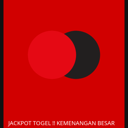
JACKPOT TOGEL !! KEMENANGAN BESAR