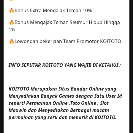
🔥Bonus Extra Mengajak Teman 10%
🔥Bonus Mengajak Teman Seumur Hidup Hingga
1%
🔥Lowongan pekerjaan Team Promotor KOITOTO
INFO SEPUTAR KOITOTO YANG WAJIB DI KETAHUI :
KOITOTO Merupakan Situs Bandar Online yang
Menyediakan Banyak Games dengan Satu User Id
seperti Permainan Online ,Toto Online , Slot
Maxwin dan Menyediakan Berbagai macam
permainan yang seru dan menarik di KOITOTO.