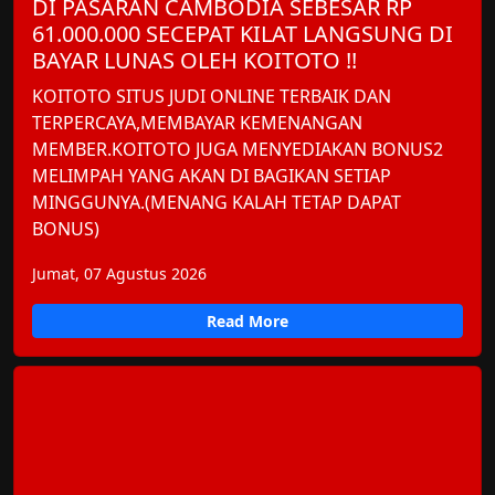
DI PASARAN CAMBODIA SEBESAR RP
61.000.000 SECEPAT KILAT LANGSUNG DI
BAYAR LUNAS OLEH KOITOTO !!
KOITOTO SITUS JUDI ONLINE TERBAIK DAN
TERPERCAYA,MEMBAYAR KEMENANGAN
MEMBER.KOITOTO JUGA MENYEDIAKAN BONUS2
MELIMPAH YANG AKAN DI BAGIKAN SETIAP
MINGGUNYA.(MENANG KALAH TETAP DAPAT
BONUS)
Jumat, 07 Agustus 2026
Read More