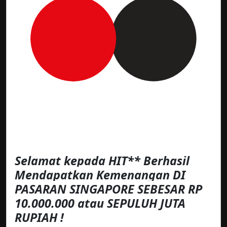
Selamat kepada HIT** Berhasil
Mendapatkan Kemenangan DI
PASARAN SINGAPORE SEBESAR RP
10.000.000 atau SEPULUH JUTA
RUPIAH !