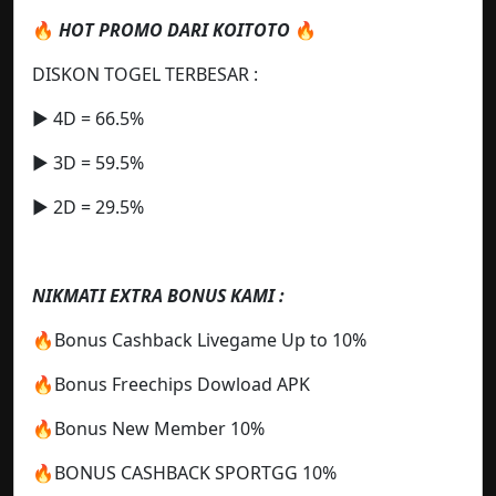
🔥
HOT PROMO DARI KOITOTO
🔥
DISKON TOGEL TERBESAR :
▶️ 4D = 66.5%
▶️ 3D = 59.5%
▶️ 2D = 29.5%
NIKMATI EXTRA BONUS KAMI :
🔥Bonus Cashback Livegame Up to 10%
🔥Bonus Freechips Dowload APK
🔥Bonus New Member 10%
🔥BONUS CASHBACK SPORTGG 10%