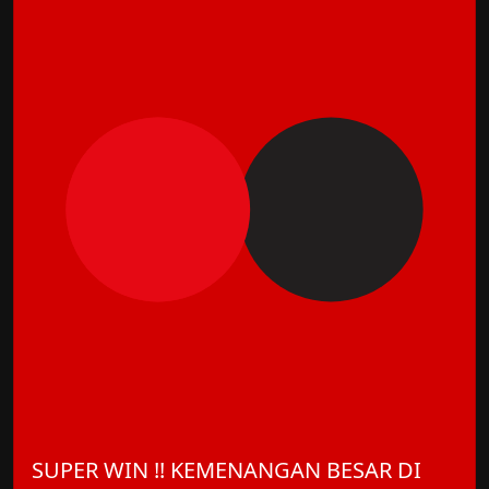
SUPER WIN !! KEMENANGAN BESAR DI