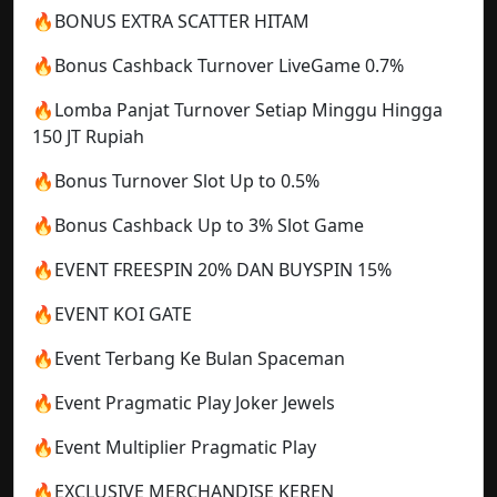
🔥BONUS EXTRA SCATTER HITAM
🔥Bonus Cashback Turnover LiveGame 0.7%
🔥Lomba Panjat Turnover Setiap Minggu Hingga
150 JT Rupiah
🔥Bonus Turnover Slot Up to 0.5%
🔥Bonus Cashback Up to 3% Slot Game
🔥EVENT FREESPIN 20% DAN BUYSPIN 15%
🔥EVENT KOI GATE
🔥Event Terbang Ke Bulan Spaceman
🔥Event Pragmatic Play Joker Jewels
🔥Event Multiplier Pragmatic Play
🔥EXCLUSIVE MERCHANDISE KEREN