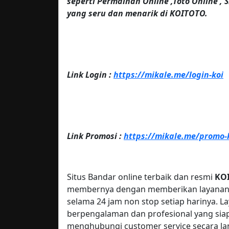
seperti Permainan Online ,Toto Online
yang seru dan menarik di KOITOTO.
Link Login :
https://mikale.me/login-koi
Link Promosi :
https://mikale.me/promo-
Situs Bandar online terbaik dan resmi
KO
membernya dengan memberikan layanan t
selama 24 jam non stop setiap harinya. L
berpengalaman dan profesional yang sia
menghubungi customer service secara lang