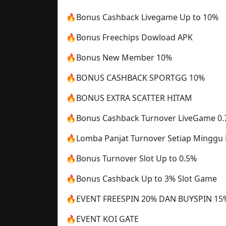
🔥Bonus Cashback Livegame Up to 10%
🔥Bonus Freechips Dowload APK
🔥Bonus New Member 10%
🔥BONUS CASHBACK SPORTGG 10%
🔥BONUS EXTRA SCATTER HITAM
🔥Bonus Cashback Turnover LiveGame 0
🔥Lomba Panjat Turnover Setiap Minggu 
🔥Bonus Turnover Slot Up to 0.5%
🔥Bonus Cashback Up to 3% Slot Game
🔥EVENT FREESPIN 20% DAN BUYSPIN 15
🔥EVENT KOI GATE