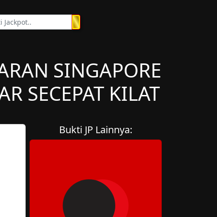
SARAN SINGAPORE
YAR SECEPAT KILAT
Bukti JP Lainnya: