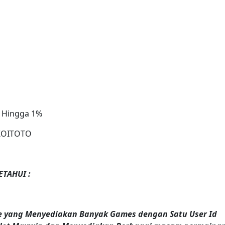
 Hingga 1%
KOITOTO
ETAHUI :
e yang Menyediakan Banyak Games dengan Satu User Id