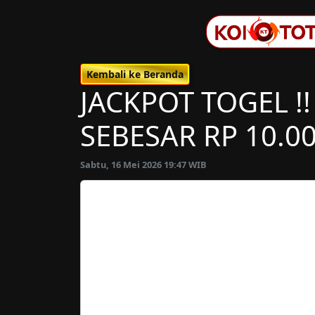
Kembali ke Beranda
JACKPOT TOGEL 
SEBESAR RP 10.00
Sabtu, 16 Mei 2026 19:47 WIB