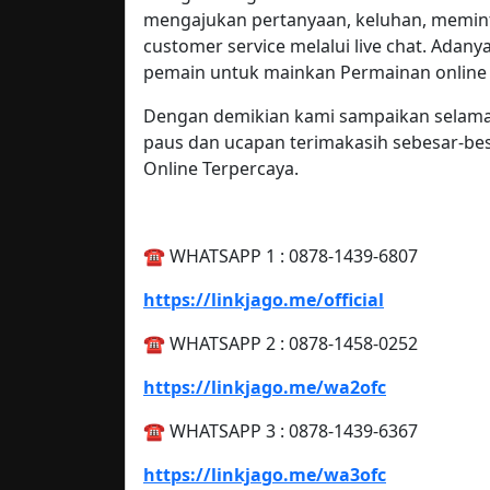
mengajukan pertanyaan, keluhan, meminta
customer service melalui live chat. Ada
pemain untuk mainkan Permainan online 
Dengan demikian kami sampaikan selama
paus dan ucapan terimakasih sebesar-be
Online Terpercaya.
☎️ WHATSAPP 1 : 0878-1439-6807
https://linkjago.me/official
☎️ WHATSAPP 2 : 0878-1458-0252
https://linkjago.me/wa2ofc
☎️ WHATSAPP 3 : 0878-1439-6367
https://linkjago.me/wa3ofc