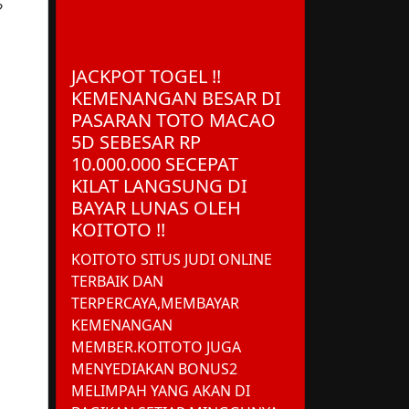
?
JACKPOT TOGEL !!
KEMENANGAN BESAR DI
PASARAN TOTO MACAO
5D SEBESAR RP
10.000.000 SECEPAT
KILAT LANGSUNG DI
BAYAR LUNAS OLEH
KOITOTO !!
KOITOTO SITUS JUDI ONLINE
TERBAIK DAN
TERPERCAYA,MEMBAYAR
KEMENANGAN
MEMBER.KOITOTO JUGA
MENYEDIAKAN BONUS2
MELIMPAH YANG AKAN DI