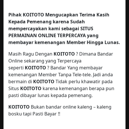
Pihak KOITOTO Mengucapkan Terima Kasih
Kepada Pemenang karena Sudah
mempercayakan kami sebagai SITUS
PERMAINAN ONLINE TERPERCAYA yang
membayar kemenangan Member Hingga Lunas.
Masih Ragu Dengan
KOITOTO
? Dimana Bandar
Online sekarang yang Terpercaya
seperti
KOITOTO
? Bandar Yang membayar
kemenangan Member Tanpa Tele-tele. Jadi anda
bermain di
KOITOTO
Tidak perlu khawatir pada
Situs
KOITOTO
karena kemenangan berapa pun
pasti dibayar lunas kepada pemenang.
KOITOTO
Bukan bandar online kaleng – kaleng
bosku tapi Pasti Bayar !!