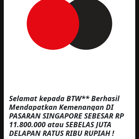
Selamat kepada BTW** Berhasil
Mendapatkan Kemenangan DI
PASARAN SINGAPORE SEBESAR RP
11.800.000 atau SEBELAS JUTA
DELAPAN RATUS RIBU RUPIAH !