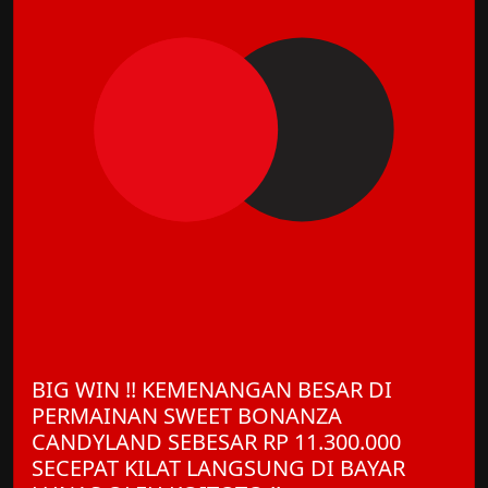
BIG WIN !! KEMENANGAN BESAR DI
PERMAINAN SWEET BONANZA
CANDYLAND SEBESAR RP 11.300.000
SECEPAT KILAT LANGSUNG DI BAYAR