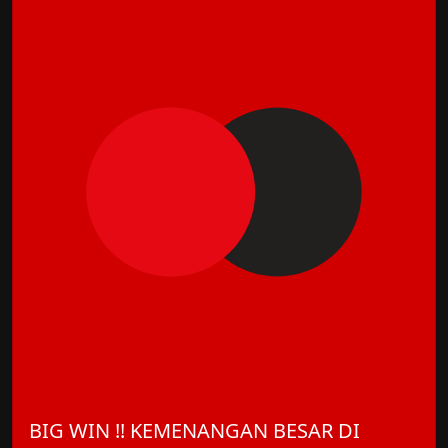
BIG WIN !! KEMENANGAN BESAR DI