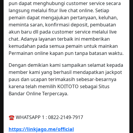
pun dapat menghubungi customer service secara
langsung melalui fitur live chat online. Setiap
pemain dapat mengajukan pertanyaan, keluhan,
meminta saran, konfirmasi deposit, pembuatan
akun baru dll pada customer service melalui live
chat. Adanya layanan terbaik ini memberikan
kemudahan pada semua pemain untuk mainkan
Permainan online kapan pun tanpa batasan waktu.
Dengan demikian kami sampaikan selamat kepada
member kami yang berhasil mendapatkan jackpot
paus dan ucapan terimakasih sebesar-besarnya
karena telah memilih KOITOTO sebagai Situs
Bandar Online Terpercaya.
☎️ WHATSAPP 1 : 0822-2149-7917
https://linkjago.me/official