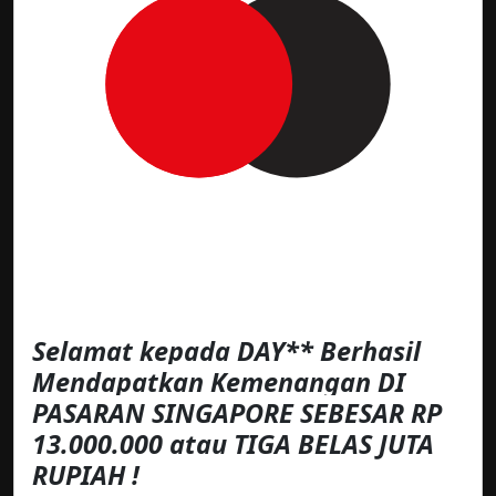
Selamat kepada DAY** Berhasil
Mendapatkan Kemenangan DI
PASARAN SINGAPORE SEBESAR RP
13.000.000 atau TIGA BELAS JUTA
RUPIAH !