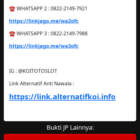
☎️ WHATSAPP 2 : 0822-2149-7921
https://linkjago.me/wa2ofc
☎️ WHATSAPP 3 : 0822-2149-7988
https://linkjago.me/wa3ofc
IG : @KOITOTOSLOT
Link Alternatif Anti Nawala :
https://link.alternatifkoi.info
Bukti JP Lainnya: