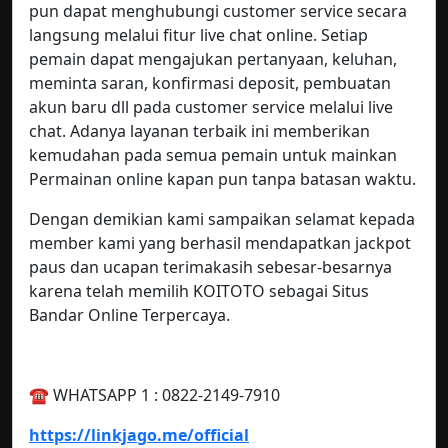
pun dapat menghubungi customer service secara
langsung melalui fitur live chat online. Setiap
pemain dapat mengajukan pertanyaan, keluhan,
meminta saran, konfirmasi deposit, pembuatan
akun baru dll pada customer service melalui live
chat. Adanya layanan terbaik ini memberikan
kemudahan pada semua pemain untuk mainkan
Permainan online kapan pun tanpa batasan waktu.
Dengan demikian kami sampaikan selamat kepada
member kami yang berhasil mendapatkan jackpot
paus dan ucapan terimakasih sebesar-besarnya
karena telah memilih KOITOTO sebagai Situs
Bandar Online Terpercaya.
☎️ WHATSAPP 1 : 0822-2149-7910
https://linkjago.me/official