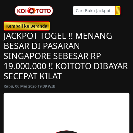
Kembali ke Beranda
JACKPOT TOGEL !! MENANG
BESAR DI PASARAN
SINGAPORE SEBESAR RP
19.000.000 !! KOITOTO DIBAYAR
SECEPAT KILAT
Rabu, 06 Mei 2026 19:39 WIB