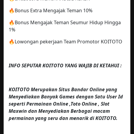
🔥Bonus Extra Mengajak Teman 10%
🔥Bonus Mengajak Teman Seumur Hidup Hingga
1%
🔥Lowongan pekerjaan Team Promotor KOITOTO
INFO SEPUTAR KOITOTO YANG WAJIB DI KETAHUI :
KOITOTO Merupakan Situs Bandar Online yang
Menyediakan Banyak Games dengan Satu User Id
seperti Permainan Online ,Toto Online , Slot
Maxwin dan Menyediakan Berbagai macam
permainan yang seru dan menarik di KOITOTO.