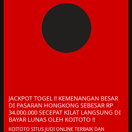
JACKPOT TOGEL !! KEMENANGAN BESAR
DI PASARAN HONGKONG SEBESAR RP
34.000.000 SECEPAT KILAT LANGSUNG DI
BAYAR LUNAS OLEH KOITOTO !!
KOITOTO SITUS JUDI ONLINE TERBAIK DAN