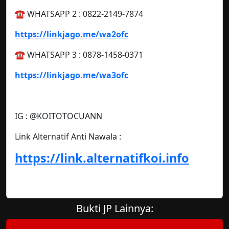
☎️ WHATSAPP 2 : 0822-2149-7874
https://linkjago.me/wa2ofc
☎️ WHATSAPP 3 : 0878-1458-0371
https://linkjago.me/wa3ofc
IG : @KOITOTOCUANN
Link Alternatif Anti Nawala :
https://link.alternatifkoi.info
Bukti JP Lainnya: