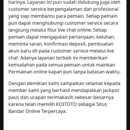
harinya. Layanan ini pun sudah didukung juga oleh
customer service berpengalaman dan profesional
yang siap membantu para pemain. Setiap pemain
pun dapat menghubungi customer service secara
langsung melalui fitur live chat online. Setiap
pemain dapat mengajukan pertanyaan, keluhan,
meminta saran, konfirmasi deposit, pembuatan
akun baru dll pada customer service melalui live
chat. Adanya layanan terbaik ini memberikan
kemudahan pada semua pemain untuk mainkan
Permainan online kapan pun tanpa batasan waktu.
Dengan demikian kami sampaikan selamat kepada
member kami yang berhasil mendapatkan jackpot
paus dan ucapan terimakasih sebesar-besarnya
karena telah memilih KOITOTO sebagai Situs
Bandar Online Terpercaya.