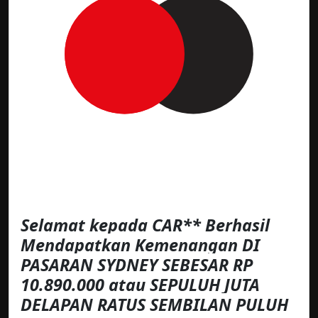
Selamat kepada CAR** Berhasil
Mendapatkan Kemenangan DI
PASARAN SYDNEY SEBESAR RP
10.890.000 atau SEPULUH JUTA
DELAPAN RATUS SEMBILAN PULUH