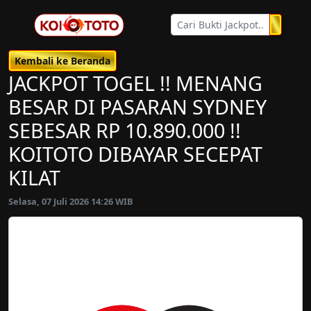
Kembali ke Beranda
JACKPOT TOGEL !! MENANG
BESAR DI PASARAN SYDNEY
SEBESAR RP 10.890.000 !!
KOITOTO DIBAYAR SECEPAT
KILAT
Selasa, 07 Juli 2026 14:26 WIB