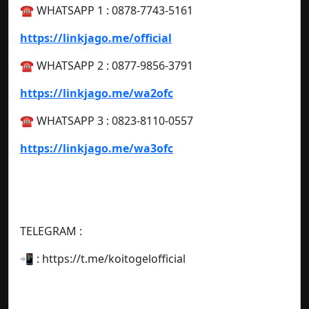
☎️ WHATSAPP 1 : 0878-7743-5161
https://linkjago.me/official
☎️ WHATSAPP 2 : 0877-9856-3791
https://linkjago.me/wa2ofc
☎️ WHATSAPP 3 : 0823-8110-0557
https://linkjago.me/wa3ofc
TELEGRAM :
📲 : https://t.me/koitogelofficial