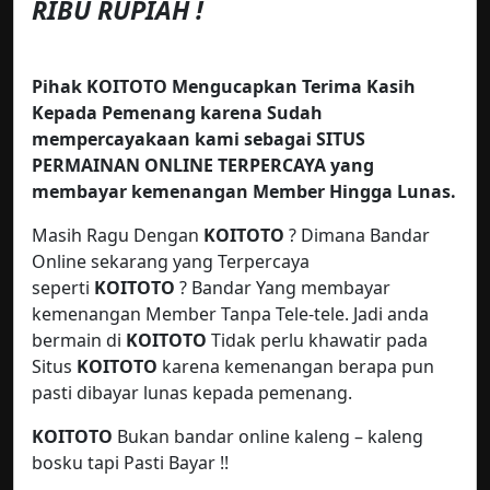
RIBU RUPIAH !
Pihak KOITOTO Mengucapkan Terima Kasih
Kepada Pemenang karena Sudah
mempercayakaan kami sebagai SITUS
PERMAINAN ONLINE TERPERCAYA yang
membayar kemenangan Member Hingga Lunas.
Masih Ragu Dengan
KOITOTO
? Dimana Bandar
Online sekarang yang Terpercaya
seperti
KOITOTO
? Bandar Yang membayar
kemenangan Member Tanpa Tele-tele. Jadi anda
bermain di
KOITOTO
Tidak perlu khawatir pada
Situs
KOITOTO
karena kemenangan berapa pun
pasti dibayar lunas kepada pemenang.
KOITOTO
Bukan bandar online kaleng – kaleng
bosku tapi Pasti Bayar !!