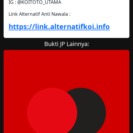
IG : @KOITOTO_UTAMA
Link Alternatif Anti Nawala :
https://link.alternatifkoi.info
Bukti JP Lainnya: