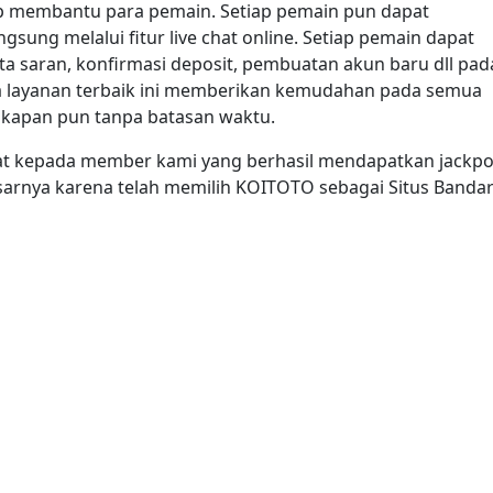
p membantu para pemain. Setiap pemain pun dapat
sung melalui fitur live chat online. Setiap pemain dapat
 saran, konfirmasi deposit, pembuatan akun baru dll pad
nya layanan terbaik ini memberikan kemudahan pada semua
kapan pun tanpa batasan waktu.
t kepada member kami yang berhasil mendapatkan jackpo
sarnya karena telah memilih KOITOTO sebagai Situs Banda