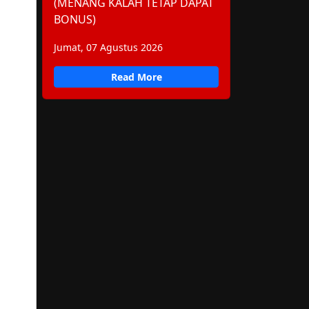
(MENANG KALAH TETAP DAPAT
BONUS)
Jumat, 07 Agustus 2026
Read More