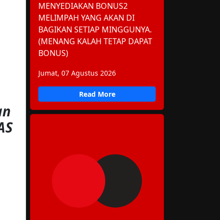
MENYEDIAKAN BONUS2
MELIMPAH YANG AKAN DI
BAGIKAN SETIAP MINGGUNYA.
(MENANG KALAH TETAP DAPAT
BONUS)
Jumat, 07 Agustus 2026
Read More
an
AS