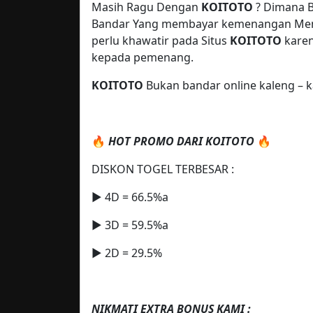
Masih Ragu Dengan
KOITOTO
? Dimana B
Bandar Yang membayar kemenangan Membe
perlu khawatir pada Situs
KOITOTO
karen
kepada pemenang.
KOITOTO
Bukan bandar online kaleng – ka
🔥
HOT PROMO DARI KOITOTO
🔥
DISKON TOGEL TERBESAR :
▶️ 4D = 66.5%a
▶️ 3D = 59.5%a
▶️ 2D = 29.5%
NIKMATI EXTRA BONUS KAMI :