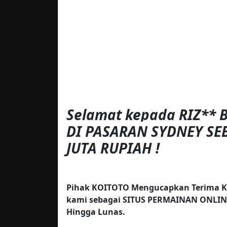
Selamat kepada RIZ**
DI PASARAN SYDNEY SEB
JUTA RUPIAH !
Pihak KOITOTO Mengucapkan Terima 
kami sebagai SITUS PERMAINAN ONLI
Hingga Lunas.