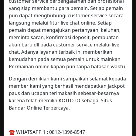
customer service berpengalaman dan profesional
yang siap membantu para pemain. Setiap pemain
pun dapat menghubungi customer service secara
langsung melalui fitur live chat online. Setiap
pemain dapat mengajukan pertanyaan, keluhan,
meminta saran, konfirmasi deposit, pembuatan
akun baru dll pada customer service melalui live
chat. Adanya layanan terbaik ini memberikan
kemudahan pada semua pemain untuk mainkan
Permainan online kapan pun tanpa batasan waktu.
Dengan demikian kami sampaikan selamat kepada
member kami yang berhasil mendapatkan jackpot
paus dan ucapan terimakasih sebesar-besarnya
karena telah memilih KOITOTO sebagai Situs
Bandar Online Terpercaya.
☎️ WHATSAPP 1 : 0812-1396-8547