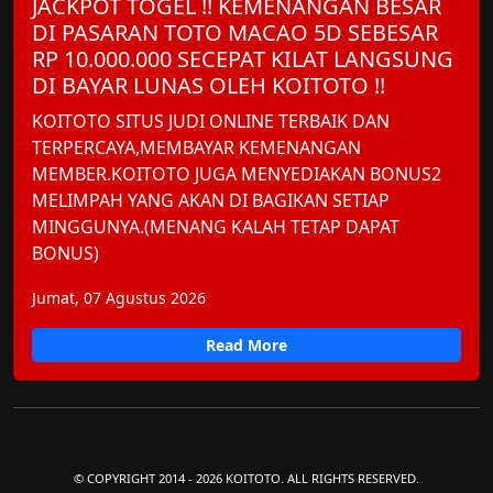
JACKPOT TOGEL !! KEMENANGAN BESAR
DI PASARAN TOTO MACAO 5D SEBESAR
RP 10.000.000 SECEPAT KILAT LANGSUNG
DI BAYAR LUNAS OLEH KOITOTO !!
KOITOTO SITUS JUDI ONLINE TERBAIK DAN
TERPERCAYA,MEMBAYAR KEMENANGAN
MEMBER.KOITOTO JUGA MENYEDIAKAN BONUS2
MELIMPAH YANG AKAN DI BAGIKAN SETIAP
MINGGUNYA.(MENANG KALAH TETAP DAPAT
BONUS)
Jumat, 07 Agustus 2026
Read More
© COPYRIGHT 2014 - 2026 KOITOTO. ALL RIGHTS RESERVED.