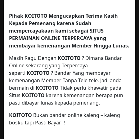
Pihak KOITOTO Mengucapkan Terima Kasih
Kepada Pemenang karena Sudah
mempercayakaan kami sebagai SITUS
PERMAINAN ONLINE TERPERCAYA yang
membayar kemenangan Member Hingga Lunas.
Masih Ragu Dengan
KOITOTO
? Dimana Bandar
Online sekarang yang Terpercaya
seperti
KOITOTO
? Bandar Yang membayar
kemenangan Member Tanpa Tele-tele. Jadi anda
bermain di
KOITOTO
Tidak perlu khawatir pada
Situs
KOITOTO
karena kemenangan berapa pun
pasti dibayar lunas kepada pemenang.
KOITOTO
Bukan bandar online kaleng – kaleng
bosku tapi Pasti Bayar !!