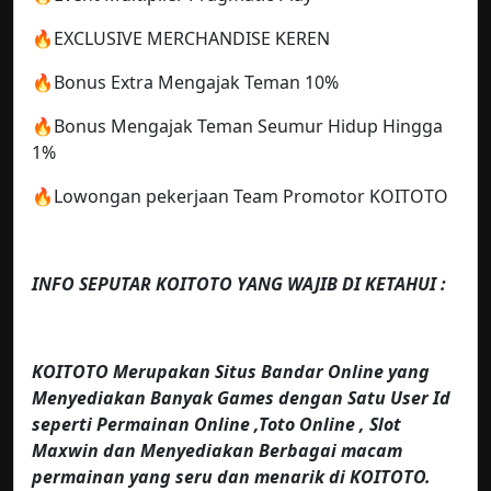
🔥EXCLUSIVE MERCHANDISE KEREN
🔥Bonus Extra Mengajak Teman 10%
🔥Bonus Mengajak Teman Seumur Hidup Hingga
1%
🔥Lowongan pekerjaan Team Promotor KOITOTO
INFO SEPUTAR KOITOTO YANG WAJIB DI KETAHUI :
KOITOTO Merupakan Situs Bandar Online yang
Menyediakan Banyak Games dengan Satu User Id
seperti Permainan Online ,Toto Online , Slot
Maxwin dan Menyediakan Berbagai macam
permainan yang seru dan menarik di KOITOTO.