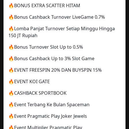
🔥BONUS EXTRA SCATTER HITAM
🔥Bonus Cashback Turnover LiveGame 0.7%
🔥Lomba Panjat Turnover Setiap Minggu Hingga
150 JT Rupiah
🔥Bonus Turnover Slot Up to 0.5%
🔥Bonus Cashback Up to 3% Slot Game
🔥EVENT FREESPIN 20% DAN BUYSPIN 15%
🔥EVENT KOI GATE
🔥
CASHBACK SPORTBOOK
🔥Event Terbang Ke Bulan Spaceman
🔥Event Pragmatic Play Joker Jewels
🔥Event Multiplier Pragmatic Play