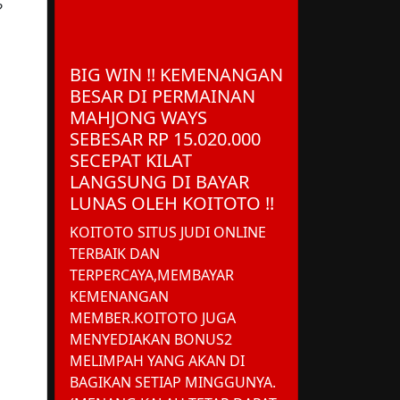
?
BIG WIN !! KEMENANGAN
BESAR DI PERMAINAN
MAHJONG WAYS
SEBESAR RP 15.020.000
SECEPAT KILAT
LANGSUNG DI BAYAR
LUNAS OLEH KOITOTO !!
KOITOTO SITUS JUDI ONLINE
TERBAIK DAN
TERPERCAYA,MEMBAYAR
KEMENANGAN
MEMBER.KOITOTO JUGA
MENYEDIAKAN BONUS2
MELIMPAH YANG AKAN DI
BAGIKAN SETIAP MINGGUNYA.