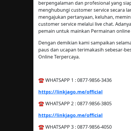
berpengalaman dan profesional yang sia
menghubungi customer service secara lang
mengajukan pertanyaan, keluhan, meminta
customer service melalui live chat. Ada
pemain untuk mainkan Permainan online 
Dengan demikian kami sampaikan selama
paus dan ucapan terimakasih sebesar-be
Online Terpercaya.
☎️ WHATSAPP 1 : 0877-9856-3436
https://linkjago.me/official
☎️ WHATSAPP 2 : 0877-9856-3805
https://linkjago.me/official
☎️ WHATSAPP 3 : 0877-9856-4050