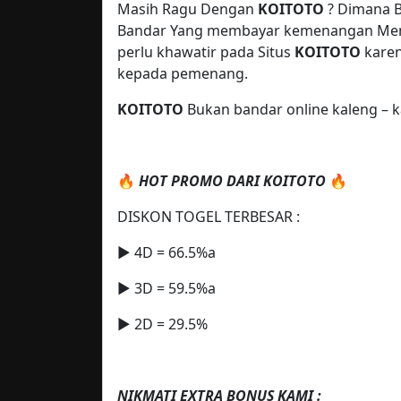
Masih Ragu Dengan
KOITOTO
? Dimana B
Bandar Yang membayar kemenangan Membe
perlu khawatir pada Situs
KOITOTO
karen
kepada pemenang.
KOITOTO
Bukan bandar online kaleng – ka
🔥
HOT PROMO DARI KOITOTO
🔥
DISKON TOGEL TERBESAR :
▶️ 4D = 66.5%a
▶️ 3D = 59.5%a
▶️ 2D = 29.5%
NIKMATI EXTRA BONUS KAMI :