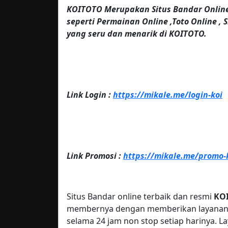
KOITOTO Merupakan Situs Bandar Onlin
seperti Permainan Online ,Toto Online
yang seru dan menarik di KOITOTO.
Link Login :
https://mikale.me/login-koi
Link Promosi :
https://mikale.me/promo-
Situs Bandar online terbaik dan resmi
KO
membernya dengan memberikan layanan t
selama 24 jam non stop setiap harinya. L