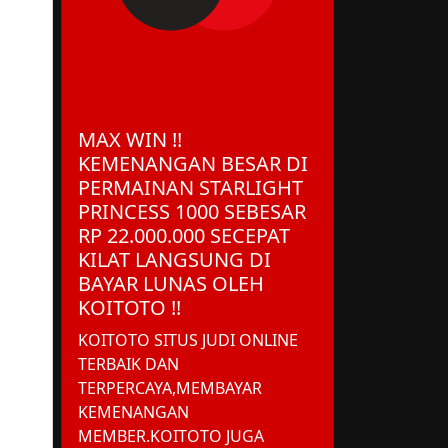
MAX WIN !!
KEMENANGAN BESAR DI
PERMAINAN STARLIGHT
PRINCESS 1000 SEBESAR
RP 22.000.000 SECEPAT
KILAT LANGSUNG DI
BAYAR LUNAS OLEH
KOITOTO !!
KOITOTO SITUS JUDI ONLINE
TERBAIK DAN
TERPERCAYA,MEMBAYAR
KEMENANGAN
MEMBER.KOITOTO JUGA