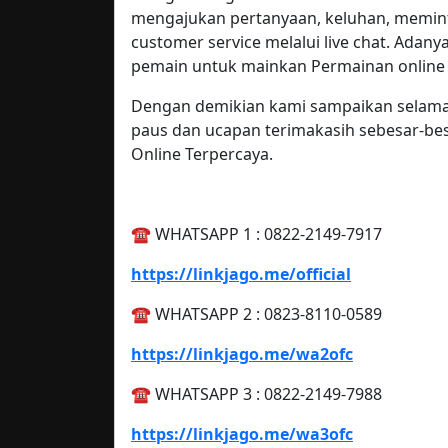
mengajukan pertanyaan, keluhan, meminta
customer service melalui live chat. Ada
pemain untuk mainkan Permainan online 
Dengan demikian kami sampaikan selama
paus dan ucapan terimakasih sebesar-be
Online Terpercaya.
☎️ WHATSAPP 1 : 0822-2149-7917
https://linkjago.me/official
☎️ WHATSAPP 2 : 0823-8110-0589
https://linkjago.me/wa2ofc
☎️ WHATSAPP 3 : 0822-2149-7988
https://linkjago.me/wa3ofc