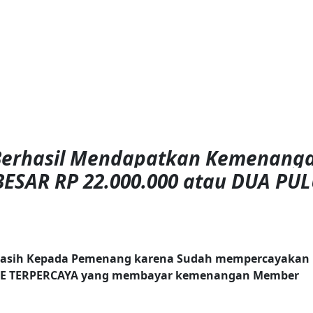
 Berhasil Mendapatkan Kemenang
ESAR RP 22.000.000 atau DUA PU
Kasih Kepada Pemenang karena Sudah mempercayakan
NE TERPERCAYA yang membayar kemenangan Member