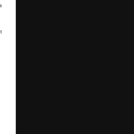
a
t
r