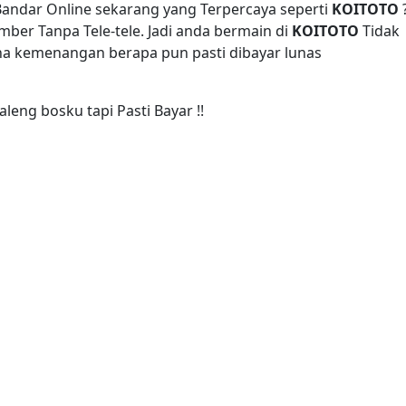
andar Online sekarang yang Terpercaya seperti
KOITOTO
r Tanpa Tele-tele. Jadi anda bermain di
KOITOTO
Tidak
a kemenangan berapa pun pasti dibayar lunas
leng bosku tapi Pasti Bayar !!