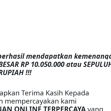
 berhasil mendapatkan kemenang
ESAR RP 10.050.000 atau SEPULU
UPIAH !!!
pkan Terima Kasih Kepada
h mempercayakan kami
NAN ONLINE TERPERCAYA
yang