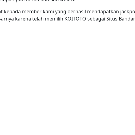
t kepada member kami yang berhasil mendapatkan jackpo
sarnya karena telah memilih KOITOTO sebagai Situs Banda