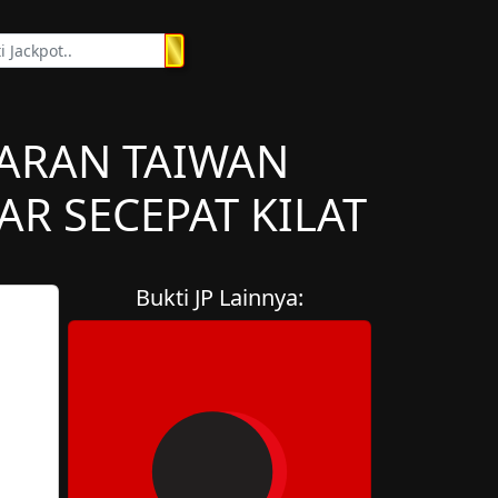
SARAN TAIWAN
YAR SECEPAT KILAT
Bukti JP Lainnya: