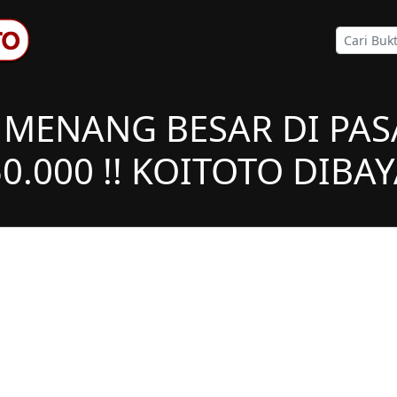
! MENANG BESAR DI PA
0.000 !! KOITOTO DIBA