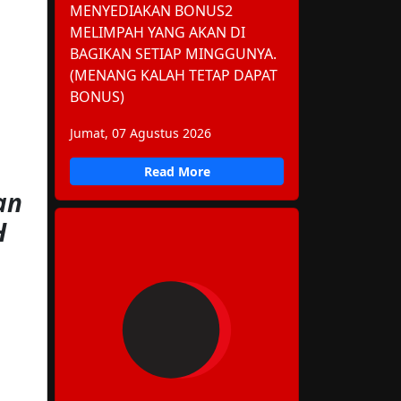
MENYEDIAKAN BONUS2
MELIMPAH YANG AKAN DI
BAGIKAN SETIAP MINGGUNYA.
(MENANG KALAH TETAP DAPAT
BONUS)
Jumat, 07 Agustus 2026
Read More
an
H