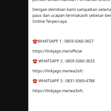
Dengan demikian kami sampaikan selama
paus dan ucapan terimakasih sebesar-be
Online Terpercaya.
☎️WHATSAPP 1 : 0859-5060-3657
https://linkjago.me/official
☎️ WHATSAPP 2 : 0859-5060-3633
https://linkjago.me/wa2ofc
☎️ WHATSAPP 3 : 0831-9369-4788
https://linkjago.me/wa3ofc