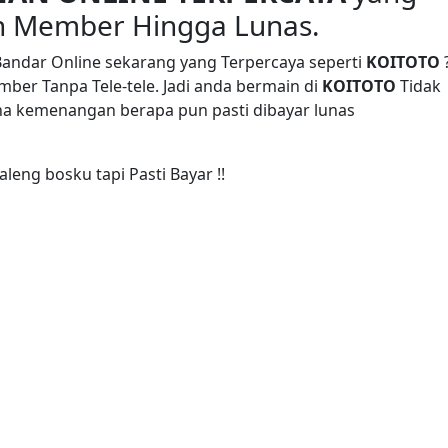
 Member Hingga Lunas.
andar Online sekarang yang Terpercaya seperti
KOITOTO
r Tanpa Tele-tele. Jadi anda bermain di
KOITOTO
Tidak
a kemenangan berapa pun pasti dibayar lunas
leng bosku tapi Pasti Bayar !!