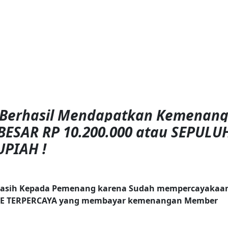
 Berhasil Mendapatkan Kemenan
ESAR RP 10.200.000 atau SEPULU
UPIAH !
Kasih Kepada Pemenang karena Sudah mempercayakaa
NE TERPERCAYA yang membayar kemenangan Member