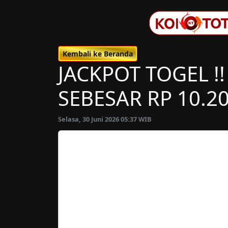
Kembali ke Beranda
JACKPOT TOGEL !
SEBESAR RP 10.20
Selasa, 30 Juni 2026 05:37 WIB