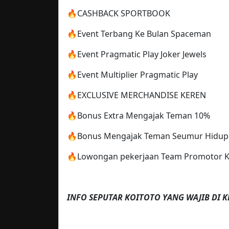
🔥
CASHBACK SPORTBOOK
🔥Event Terbang Ke Bulan Spaceman
🔥Event Pragmatic Play Joker Jewels
🔥Event Multiplier Pragmatic Play
🔥EXCLUSIVE MERCHANDISE KEREN
🔥Bonus Extra Mengajak Teman 10%
🔥Bonus Mengajak Teman Seumur Hidup
🔥Lowongan pekerjaan Team Promotor 
INFO SEPUTAR KOITOTO YANG WAJIB DI K