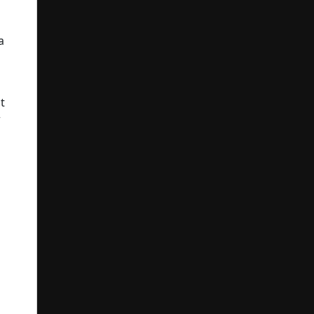
a
t
r