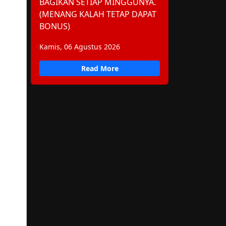
BAGIKAN SETIAP MINGGUNYA.
(MENANG KALAH TETAP DAPAT
BONUS)
Kamis, 06 Agustus 2026
Read More