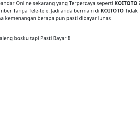
andar Online sekarang yang Terpercaya seperti
KOITOTO
r Tanpa Tele-tele. Jadi anda bermain di
KOITOTO
Tidak
a kemenangan berapa pun pasti dibayar lunas
leng bosku tapi Pasti Bayar !!