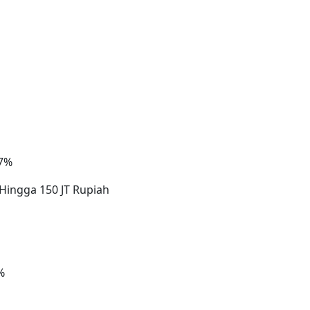
.7%
Hingga 150 JT Rupiah
%