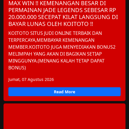
MAX WIN !! KEMENANGAN BESAR DI
PERMAINAN JADE LEGENDS SEBESAR RP
20.000.000 SECEPAT KILAT LANGSUNG DI
BAYAR LUNAS OLEH KOITOTO !!
KOITOTO SITUS JUDI ONLINE TERBAIK DAN
TERPERCAYA,MEMBAYAR KEMENANGAN
MEMBER.KOITOTO JUGA MENYEDIAKAN BONUS2
MELIMPAH YANG AKAN DI BAGIKAN SETIAP
MINGGUNYA.(MENANG KALAH TETAP DAPAT
BONUS)
Jumat, 07 Agustus 2026
Read More