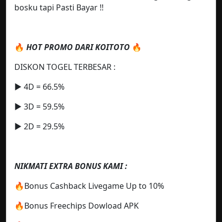
bosku tapi Pasti Bayar !!
🔥
HOT PROMO DARI KOITOTO
🔥
DISKON TOGEL TERBESAR :
▶️ 4D = 66.5%
▶️ 3D = 59.5%
▶️ 2D = 29.5%
NIKMATI EXTRA BONUS KAMI :
🔥Bonus Cashback Livegame Up to 10%
🔥Bonus Freechips Dowload APK