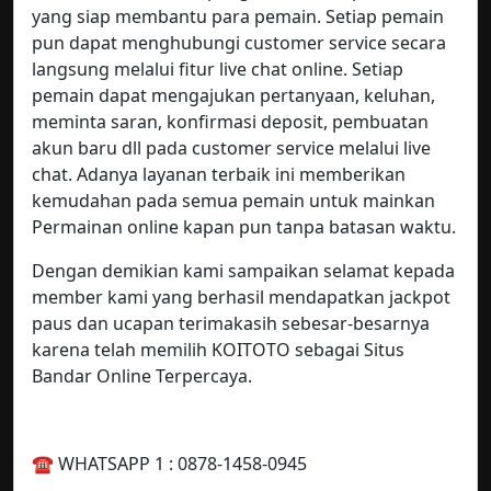
yang siap membantu para pemain. Setiap pemain
pun dapat menghubungi customer service secara
langsung melalui fitur live chat online. Setiap
pemain dapat mengajukan pertanyaan, keluhan,
meminta saran, konfirmasi deposit, pembuatan
akun baru dll pada customer service melalui live
chat. Adanya layanan terbaik ini memberikan
kemudahan pada semua pemain untuk mainkan
Permainan online kapan pun tanpa batasan waktu.
Dengan demikian kami sampaikan selamat kepada
member kami yang berhasil mendapatkan jackpot
paus dan ucapan terimakasih sebesar-besarnya
karena telah memilih KOITOTO sebagai Situs
Bandar Online Terpercaya.
☎️ WHATSAPP 1 : 0878-1458-0945