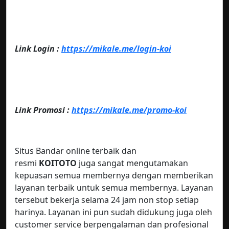
Link Login :
https://mikale.me/login-koi
Link Promosi :
https://mikale.me/promo-koi
Situs Bandar online terbaik dan
resmi
KOITOTO
juga sangat mengutamakan
kepuasan semua membernya dengan memberikan
layanan terbaik untuk semua membernya. Layanan
tersebut bekerja selama 24 jam non stop setiap
harinya. Layanan ini pun sudah didukung juga oleh
customer service berpengalaman dan profesional