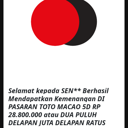
Selamat kepada SEN** Berhasil
Mendapatkan Kemenangan DI
PASARAN TOTO MACAO 5D RP
28.800.000 atau DUA PULUH
DELAPAN JUTA DELAPAN RATUS