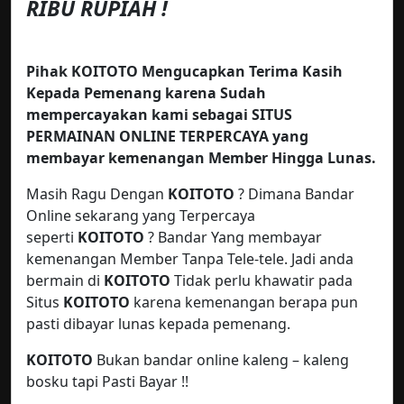
RIBU RUPIAH !
Pihak KOITOTO Mengucapkan Terima Kasih
Kepada Pemenang karena Sudah
mempercayakan kami sebagai SITUS
PERMAINAN ONLINE TERPERCAYA yang
membayar kemenangan Member Hingga Lunas.
Masih Ragu Dengan
KOITOTO
? Dimana Bandar
Online sekarang yang Terpercaya
seperti
KOITOTO
? Bandar Yang membayar
kemenangan Member Tanpa Tele-tele. Jadi anda
bermain di
KOITOTO
Tidak perlu khawatir pada
Situs
KOITOTO
karena kemenangan berapa pun
pasti dibayar lunas kepada pemenang.
KOITOTO
Bukan bandar online kaleng – kaleng
bosku tapi Pasti Bayar !!