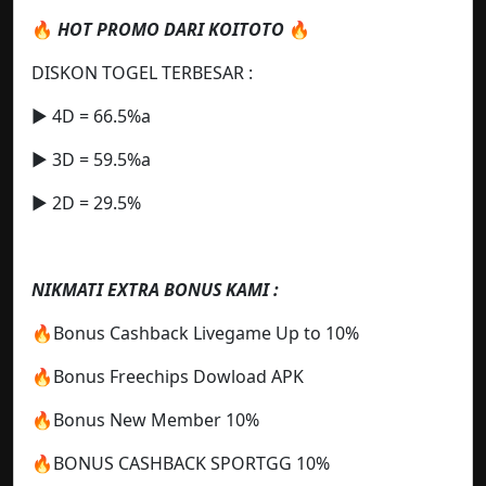
🔥
HOT PROMO DARI KOITOTO
🔥
DISKON TOGEL TERBESAR :
▶️ 4D = 66.5%a
▶️ 3D = 59.5%a
▶️ 2D = 29.5%
NIKMATI EXTRA BONUS KAMI :
🔥Bonus Cashback Livegame Up to 10%
🔥Bonus Freechips Dowload APK
🔥Bonus New Member 10%
🔥BONUS CASHBACK SPORTGG 10%