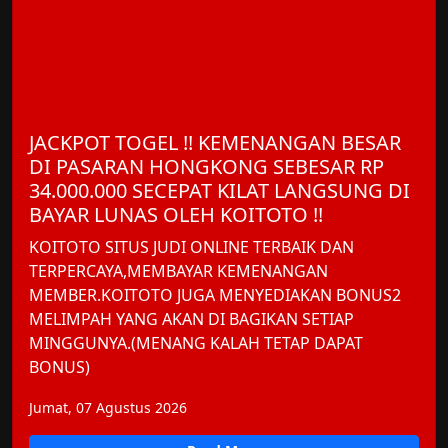
JACKPOT TOGEL !! KEMENANGAN BESAR
DI PASARAN HONGKONG SEBESAR RP
34.000.000 SECEPAT KILAT LANGSUNG DI
BAYAR LUNAS OLEH KOITOTO !!
KOITOTO SITUS JUDI ONLINE TERBAIK DAN
TERPERCAYA,MEMBAYAR KEMENANGAN
MEMBER.KOITOTO JUGA MENYEDIAKAN BONUS2
MELIMPAH YANG AKAN DI BAGIKAN SETIAP
MINGGUNYA.(MENANG KALAH TETAP DAPAT
BONUS)
Jumat, 07 Agustus 2026