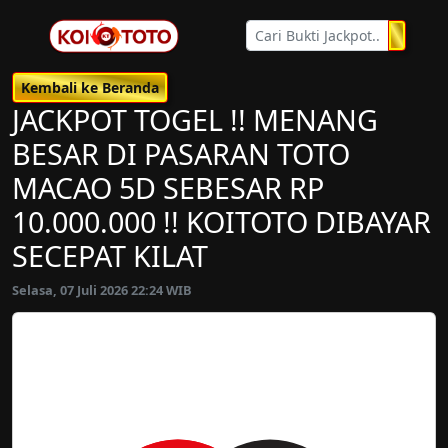
Kembali ke Beranda
JACKPOT TOGEL !! MENANG
BESAR DI PASARAN TOTO
MACAO 5D SEBESAR RP
10.000.000 !! KOITOTO DIBAYAR
SECEPAT KILAT
Selasa, 07 Juli 2026 22:24 WIB