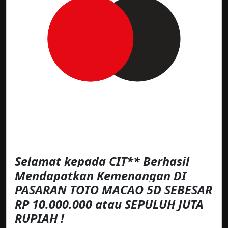
Selamat kepada CIT** Berhasil
Mendapatkan Kemenangan DI
PASARAN TOTO MACAO 5D SEBESAR
RP 10.000.000 atau SEPULUH JUTA
RUPIAH !