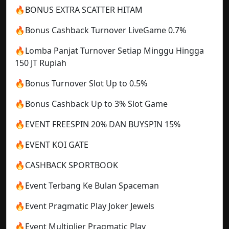
🔥BONUS EXTRA SCATTER HITAM
🔥Bonus Cashback Turnover LiveGame 0.7%
🔥Lomba Panjat Turnover Setiap Minggu Hingga
150 JT Rupiah
🔥Bonus Turnover Slot Up to 0.5%
🔥Bonus Cashback Up to 3% Slot Game
🔥EVENT FREESPIN 20% DAN BUYSPIN 15%
🔥EVENT KOI GATE
🔥
CASHBACK SPORTBOOK
🔥Event Terbang Ke Bulan Spaceman
🔥Event Pragmatic Play Joker Jewels
🔥Event Multiplier Pragmatic Play