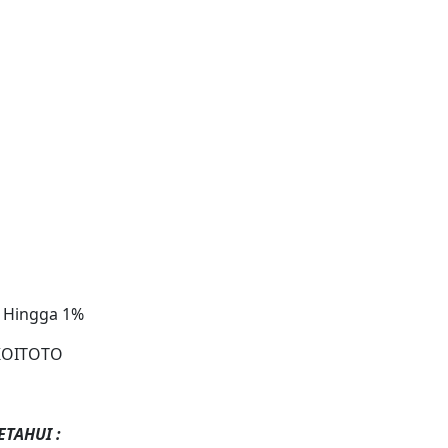
 Hingga 1%
KOITOTO
ETAHUI :