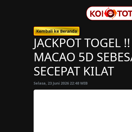
Kembali ke Beranda
JACKPOT TOGEL !
MACAO 5D SEBESA
SECEPAT KILAT
Selasa, 23 Juni 2026 22:48 WIB