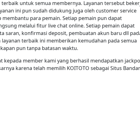
erbaik untuk semua membernya. Layanan tersebut beker
ayanan ini pun sudah didukung juga oleh customer service
p membantu para pemain. Setiap pemain pun dapat
sung melalui fitur live chat online. Setiap pemain dapat
 saran, konfirmasi deposit, pembuatan akun baru dll pad
nya layanan terbaik ini memberikan kemudahan pada semua
kapan pun tanpa batasan waktu.
t kepada member kami yang berhasil mendapatkan jackpo
sarnya karena telah memilih KOITOTO sebagai Situs Banda