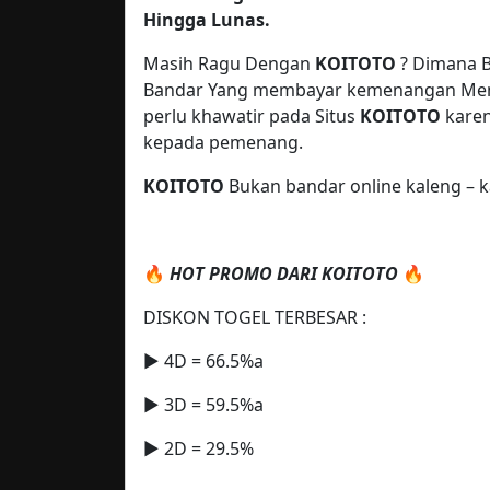
Hingga Lunas.
Masih Ragu Dengan
KOITOTO
? Dimana B
Bandar Yang membayar kemenangan Membe
perlu khawatir pada Situs
KOITOTO
karen
kepada pemenang.
KOITOTO
Bukan bandar online kaleng – ka
🔥
HOT PROMO DARI KOITOTO
🔥
DISKON TOGEL TERBESAR :
▶️ 4D = 66.5%a
▶️ 3D = 59.5%a
▶️ 2D = 29.5%