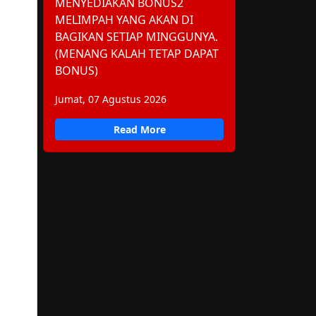
MENYEDIAKAN BONUS2
MELIMPAH YANG AKAN DI
BAGIKAN SETIAP MINGGUNYA.
(MENANG KALAH TETAP DAPAT
BONUS)
Jumat, 07 Agustus 2026
Read More