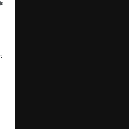
ja
a
t
r