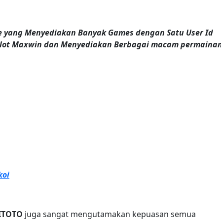
e yang Menyediakan Banyak Games dengan Satu User Id
 , Slot Maxwin dan Menyediakan Berbagai macam permaina
koi
ITOTO
juga sangat mengutamakan kepuasan semua