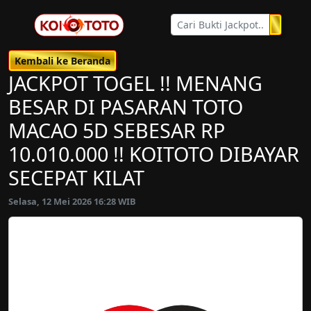
Kembali ke Beranda
JACKPOT TOGEL !! MENANG
BESAR DI PASARAN TOTO
MACAO 5D SEBESAR RP
10.010.000 !! KOITOTO DIBAYAR
SECEPAT KILAT
Selasa, 12 Mei 2026 16:28 WIB