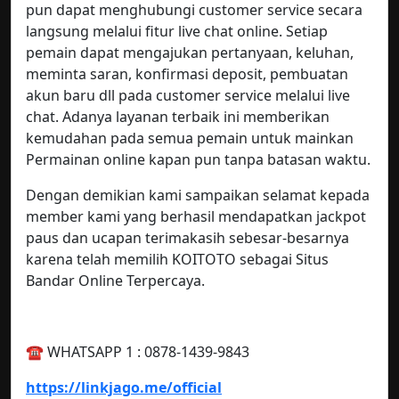
pun dapat menghubungi customer service secara
langsung melalui fitur live chat online. Setiap
pemain dapat mengajukan pertanyaan, keluhan,
meminta saran, konfirmasi deposit, pembuatan
akun baru dll pada customer service melalui live
chat. Adanya layanan terbaik ini memberikan
kemudahan pada semua pemain untuk mainkan
Permainan online kapan pun tanpa batasan waktu.
Dengan demikian kami sampaikan selamat kepada
member kami yang berhasil mendapatkan jackpot
paus dan ucapan terimakasih sebesar-besarnya
karena telah memilih KOITOTO sebagai Situs
Bandar Online Terpercaya.
☎️ WHATSAPP 1 : 0878-1439-9843
https://linkjago.me/official