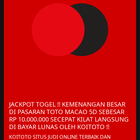
JACKPOT TOGEL !! KEMENANGAN BESAR
DI PASARAN TOTO MACAO 5D SEBESAR
RP 10.000.000 SECEPAT KILAT LANGSUNG
DI BAYAR LUNAS OLEH KOITOTO !!
KOITOTO SITUS JUDI ONLINE TERBAIK DAN