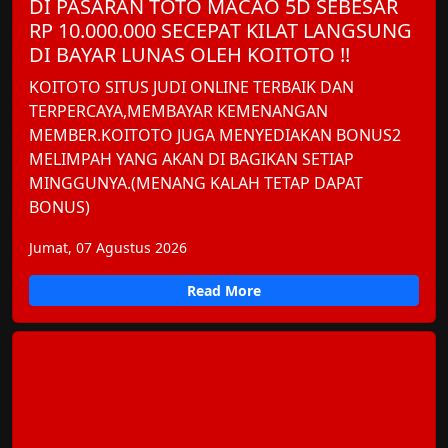
DI PASARAN TOTO MACAO 5D SEBESAR
RP 10.000.000 SECEPAT KILAT LANGSUNG
DI BAYAR LUNAS OLEH KOITOTO !!
KOITOTO SITUS JUDI ONLINE TERBAIK DAN
TERPERCAYA,MEMBAYAR KEMENANGAN
MEMBER.KOITOTO JUGA MENYEDIAKAN BONUS2
MELIMPAH YANG AKAN DI BAGIKAN SETIAP
MINGGUNYA.(MENANG KALAH TETAP DAPAT
BONUS)
Jumat, 07 Agustus 2026
Read More