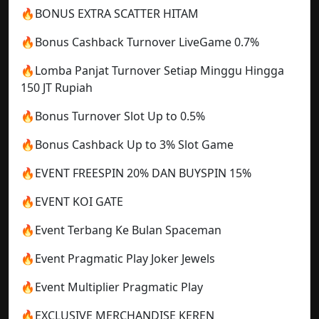
🔥BONUS EXTRA SCATTER HITAM
🔥Bonus Cashback Turnover LiveGame 0.7%
🔥Lomba Panjat Turnover Setiap Minggu Hingga
150 JT Rupiah
🔥Bonus Turnover Slot Up to 0.5%
🔥Bonus Cashback Up to 3% Slot Game
🔥EVENT FREESPIN 20% DAN BUYSPIN 15%
🔥EVENT KOI GATE
🔥Event Terbang Ke Bulan Spaceman
🔥Event Pragmatic Play Joker Jewels
🔥Event Multiplier Pragmatic Play
🔥EXCLUSIVE MERCHANDISE KEREN