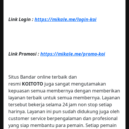
Link Login :
https://mikale.me/login-koi
Link Promosi :
https://mikale.me/promo-koi
Situs Bandar online terbaik dan
resmi
KOITOTO
juga sangat mengutamakan
kepuasan semua membernya dengan memberikan
layanan terbaik untuk semua membernya. Layanan
tersebut bekerja selama 24 jam non stop setiap
harinya. Layanan ini pun sudah didukung juga oleh
customer service berpengalaman dan profesional
yang siap membantu para pemain. Setiap pemain