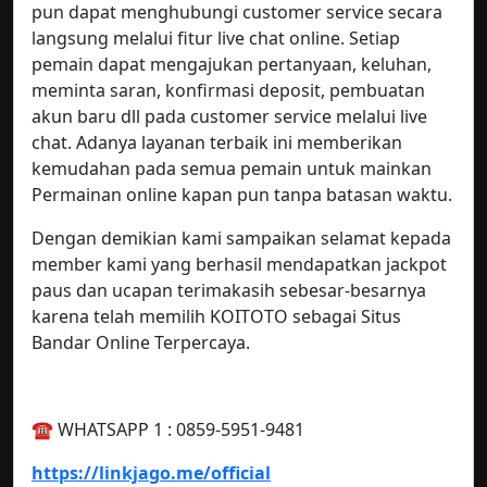
pun dapat menghubungi customer service secara
langsung melalui fitur live chat online. Setiap
pemain dapat mengajukan pertanyaan, keluhan,
meminta saran, konfirmasi deposit, pembuatan
akun baru dll pada customer service melalui live
chat. Adanya layanan terbaik ini memberikan
kemudahan pada semua pemain untuk mainkan
Permainan online kapan pun tanpa batasan waktu.
Dengan demikian kami sampaikan selamat kepada
member kami yang berhasil mendapatkan jackpot
paus dan ucapan terimakasih sebesar-besarnya
karena telah memilih KOITOTO sebagai Situs
Bandar Online Terpercaya.
☎️ WHATSAPP 1 : 0859-5951-9481
https://linkjago.me/official