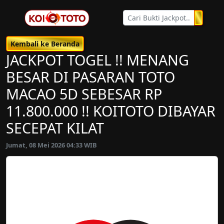
Kembali ke Beranda
JACKPOT TOGEL !! MENANG
BESAR DI PASARAN TOTO
MACAO 5D SEBESAR RP
11.800.000 !! KOITOTO DIBAYAR
SECEPAT KILAT
Jumat, 08 Mei 2026 04:33 WIB