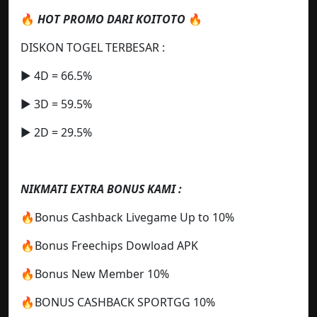
🔥
HOT PROMO DARI KOITOTO
🔥
DISKON TOGEL TERBESAR :
▶️ 4D = 66.5%
▶️ 3D = 59.5%
▶️ 2D = 29.5%
NIKMATI EXTRA BONUS KAMI :
🔥Bonus Cashback Livegame Up to 10%
🔥Bonus Freechips Dowload APK
🔥Bonus New Member 10%
🔥BONUS CASHBACK SPORTGG 10%