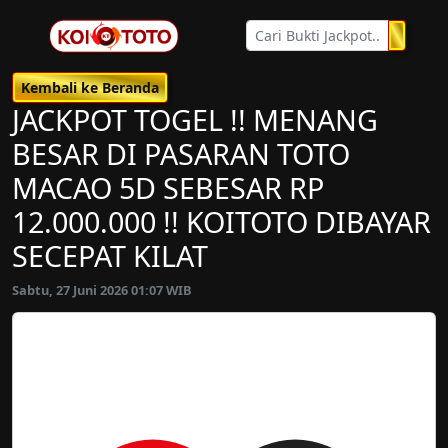
Kembali ke Beranda
JACKPOT TOGEL !! MENANG
BESAR DI PASARAN TOTO
MACAO 5D SEBESAR RP
12.000.000 !! KOITOTO DIBAYAR
SECEPAT KILAT
Sabtu, 27 Juni 2026 01:07 WIB