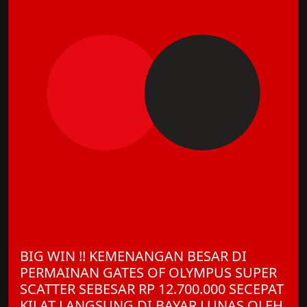
BIG WIN !! KEMENANGAN BESAR DI
PERMAINAN GATES OF OLYMPUS SUPER
SCATTER SEBESAR RP 12.700.000 SECEPAT
KILAT LANGSUNG DI BAYAR LUNAS OLEH