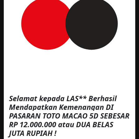
Selamat kepada LAS** Berhasil
Mendapatkan Kemenangan DI
PASARAN TOTO MACAO 5D SEBESAR
RP 12.000.000 atau DUA BELAS
JUTA RUPIAH !