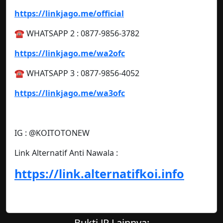
https://linkjago.me/official
☎️ WHATSAPP 2 : 0877-9856-3782
https://linkjago.me/wa2ofc
☎️ WHATSAPP 3 : 0877-9856-4052
https://linkjago.me/wa3ofc
IG : @KOITOTONEW
Link Alternatif Anti Nawala :
https://link.alternatifkoi.info
Bukti JP Lainnya: