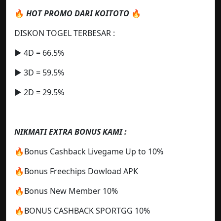
🔥
HOT PROMO DARI KOITOTO
🔥
DISKON TOGEL TERBESAR :
▶️ 4D = 66.5%
▶️ 3D = 59.5%
▶️ 2D = 29.5%
NIKMATI EXTRA BONUS KAMI :
🔥Bonus Cashback Livegame Up to 10%
🔥Bonus Freechips Dowload APK
🔥Bonus New Member 10%
🔥BONUS CASHBACK SPORTGG 10%