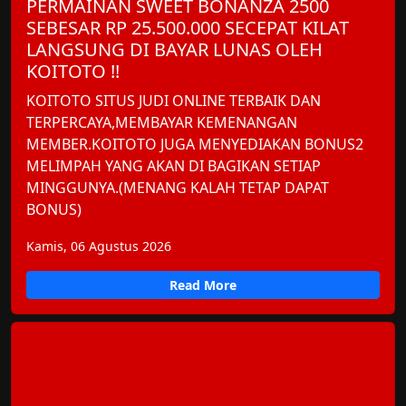
PERMAINAN SWEET BONANZA 2500
SEBESAR RP 25.500.000 SECEPAT KILAT
LANGSUNG DI BAYAR LUNAS OLEH
KOITOTO !!
KOITOTO SITUS JUDI ONLINE TERBAIK DAN
TERPERCAYA,MEMBAYAR KEMENANGAN
MEMBER.KOITOTO JUGA MENYEDIAKAN BONUS2
MELIMPAH YANG AKAN DI BAGIKAN SETIAP
MINGGUNYA.(MENANG KALAH TETAP DAPAT
BONUS)
Kamis, 06 Agustus 2026
Read More