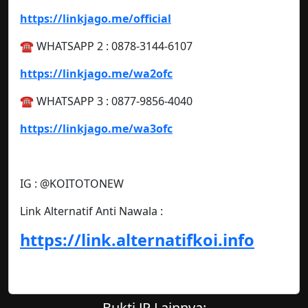
https://linkjago.me/official
☎️ WHATSAPP 2 : 0878-3144-6107
https://linkjago.me/wa2ofc
☎️ WHATSAPP 3 : 0877-9856-4040
https://linkjago.me/wa3ofc
IG : @KOITOTONEW
Link Alternatif Anti Nawala :
https://link.alternatifkoi.info
Bukti JP Lainnya: