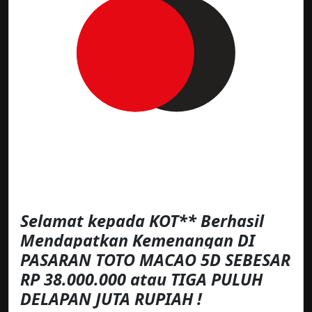
Selamat kepada KOT** Berhasil
Mendapatkan Kemenangan DI
PASARAN TOTO MACAO 5D SEBESAR
RP 38.000.000 atau TIGA PULUH
DELAPAN JUTA RUPIAH !