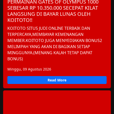
PERMAINAN GATES OF OLYMPUS 1000
SEBESAR RP 10.350.000 SECEPAT KILAT
LANGSUNG DI BAYAR LUNAS OLEH
KOITOTO!!
KOITOTO SITUS JUDI ONLINE TERBAIK DAN
TERPERCAYA,MEMBAYAR KEMENANGAN
MEMBER.KOITOTO JUGA MENYEDIAKAN BONUS2
MELIMPAH YANG AKAN DI BAGIKAN SETIAP
MINGGUNYA.(MENANG KALAH TETAP DAPAT
BONUS)
Minggu, 09 Agustus 2026
Read More