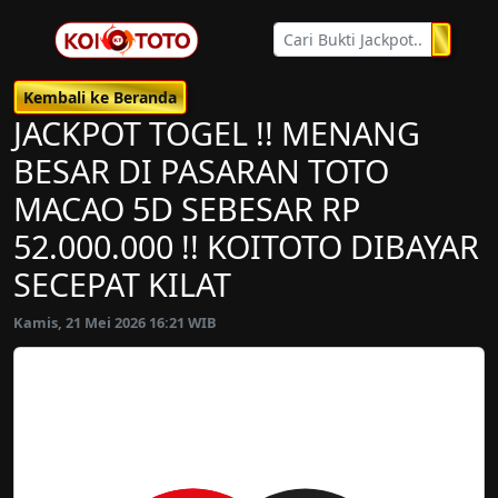
Kembali ke Beranda
JACKPOT TOGEL !! MENANG
BESAR DI PASARAN TOTO
MACAO 5D SEBESAR RP
52.000.000 !! KOITOTO DIBAYAR
SECEPAT KILAT
Kamis, 21 Mei 2026 16:21 WIB