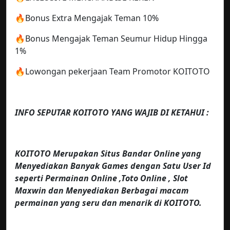
🔥Bonus Extra Mengajak Teman 10%
🔥Bonus Mengajak Teman Seumur Hidup Hingga
1%
🔥Lowongan pekerjaan Team Promotor KOITOTO
INFO SEPUTAR KOITOTO YANG WAJIB DI KETAHUI :
KOITOTO Merupakan Situs Bandar Online yang
Menyediakan Banyak Games dengan Satu User Id
seperti Permainan Online ,Toto Online , Slot
Maxwin dan Menyediakan Berbagai macam
permainan yang seru dan menarik di KOITOTO.