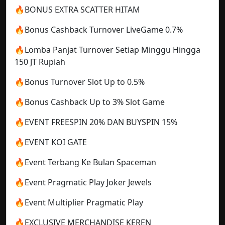
🔥BONUS EXTRA SCATTER HITAM
🔥Bonus Cashback Turnover LiveGame 0.7%
🔥Lomba Panjat Turnover Setiap Minggu Hingga
150 JT Rupiah
🔥Bonus Turnover Slot Up to 0.5%
🔥Bonus Cashback Up to 3% Slot Game
🔥EVENT FREESPIN 20% DAN BUYSPIN 15%
🔥EVENT KOI GATE
🔥Event Terbang Ke Bulan Spaceman
🔥Event Pragmatic Play Joker Jewels
🔥Event Multiplier Pragmatic Play
🔥EXCLUSIVE MERCHANDISE KEREN