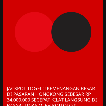
JACKPOT TOGEL !! KEMENANGAN BESAR
DI PASARAN HONGKONG SEBESAR RP
34.000.000 SECEPAT KILAT LANGSUNG DI
BAYAR LUNAS OLEH KOITOTO !!