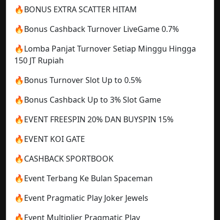
🔥BONUS EXTRA SCATTER HITAM
🔥Bonus Cashback Turnover LiveGame 0.7%
🔥Lomba Panjat Turnover Setiap Minggu Hingga
150 JT Rupiah
🔥Bonus Turnover Slot Up to 0.5%
🔥Bonus Cashback Up to 3% Slot Game
🔥EVENT FREESPIN 20% DAN BUYSPIN 15%
🔥EVENT KOI GATE
🔥
CASHBACK SPORTBOOK
🔥Event Terbang Ke Bulan Spaceman
🔥Event Pragmatic Play Joker Jewels
🔥Event Multiplier Pragmatic Play