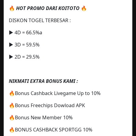
🔥
HOT PROMO DARI KOITOTO
🔥
DISKON TOGEL TERBESAR :
▶️ 4D = 66.5%a
▶️ 3D = 59.5%
▶️ 2D = 29.5%
NIKMATI EXTRA BONUS KAMI :
🔥Bonus Cashback Livegame Up to 10%
🔥Bonus Freechips Dowload APK
🔥Bonus New Member 10%
🔥BONUS CASHBACK SPORTGG 10%