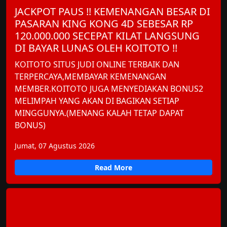
JACKPOT PAUS !! KEMENANGAN BESAR DI
PASARAN KING KONG 4D SEBESAR RP
120.000.000 SECEPAT KILAT LANGSUNG
DI BAYAR LUNAS OLEH KOITOTO !!
KOITOTO SITUS JUDI ONLINE TERBAIK DAN
TERPERCAYA,MEMBAYAR KEMENANGAN
MEMBER.KOITOTO JUGA MENYEDIAKAN BONUS2
MELIMPAH YANG AKAN DI BAGIKAN SETIAP
MINGGUNYA.(MENANG KALAH TETAP DAPAT
BONUS)
Jumat, 07 Agustus 2026
Read More