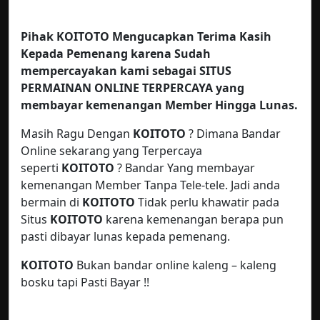
Pihak KOITOTO Mengucapkan Terima Kasih
Kepada Pemenang karena Sudah
mempercayakan kami sebagai SITUS
PERMAINAN ONLINE TERPERCAYA yang
membayar kemenangan Member Hingga Lunas.
Masih Ragu Dengan
KOITOTO
? Dimana Bandar
Online sekarang yang Terpercaya
seperti
KOITOTO
? Bandar Yang membayar
kemenangan Member Tanpa Tele-tele. Jadi anda
bermain di
KOITOTO
Tidak perlu khawatir pada
Situs
KOITOTO
karena kemenangan berapa pun
pasti dibayar lunas kepada pemenang.
KOITOTO
Bukan bandar online kaleng – kaleng
bosku tapi Pasti Bayar !!