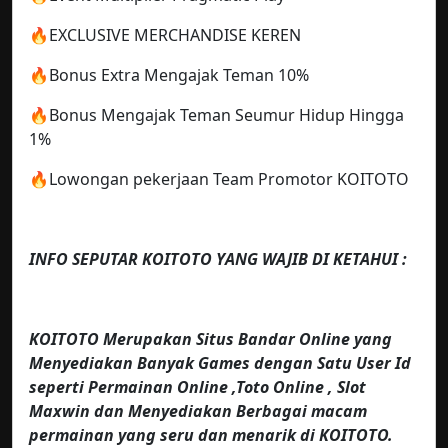
🔥EXCLUSIVE MERCHANDISE KEREN
🔥Bonus Extra Mengajak Teman 10%
🔥Bonus Mengajak Teman Seumur Hidup Hingga
1%
🔥Lowongan pekerjaan Team Promotor KOITOTO
INFO SEPUTAR KOITOTO YANG WAJIB DI KETAHUI :
KOITOTO Merupakan Situs Bandar Online yang
Menyediakan Banyak Games dengan Satu User Id
seperti Permainan Online ,Toto Online , Slot
Maxwin dan Menyediakan Berbagai macam
permainan yang seru dan menarik di KOITOTO.