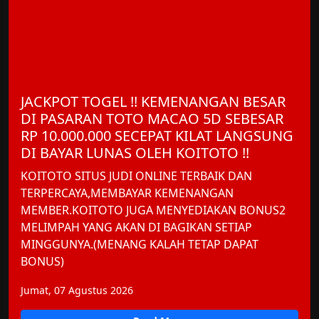
JACKPOT TOGEL !! KEMENANGAN BESAR
DI PASARAN TOTO MACAO 5D SEBESAR
RP 10.000.000 SECEPAT KILAT LANGSUNG
DI BAYAR LUNAS OLEH KOITOTO !!
KOITOTO SITUS JUDI ONLINE TERBAIK DAN
TERPERCAYA,MEMBAYAR KEMENANGAN
MEMBER.KOITOTO JUGA MENYEDIAKAN BONUS2
MELIMPAH YANG AKAN DI BAGIKAN SETIAP
MINGGUNYA.(MENANG KALAH TETAP DAPAT
BONUS)
Jumat, 07 Agustus 2026