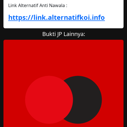
Link Alternatif Anti Nawala :
https://link.alternatifkoi.info
Bukti JP Lainnya: