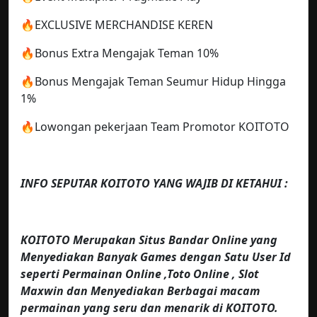
🔥EXCLUSIVE MERCHANDISE KEREN
🔥Bonus Extra Mengajak Teman 10%
🔥Bonus Mengajak Teman Seumur Hidup Hingga
1%
🔥Lowongan pekerjaan Team Promotor KOITOTO
INFO SEPUTAR KOITOTO YANG WAJIB DI KETAHUI :
KOITOTO Merupakan Situs Bandar Online yang
Menyediakan Banyak Games dengan Satu User Id
seperti Permainan Online ,Toto Online , Slot
Maxwin dan Menyediakan Berbagai macam
permainan yang seru dan menarik di KOITOTO.