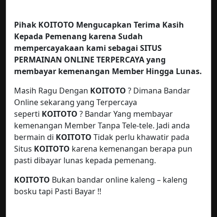
Pihak KOITOTO Mengucapkan Terima Kasih
Kepada Pemenang karena Sudah
mempercayakaan kami sebagai SITUS
PERMAINAN ONLINE TERPERCAYA yang
membayar kemenangan Member Hingga Lunas.
Masih Ragu Dengan
KOITOTO
? Dimana Bandar
Online sekarang yang Terpercaya
seperti
KOITOTO
? Bandar Yang membayar
kemenangan Member Tanpa Tele-tele. Jadi anda
bermain di
KOITOTO
Tidak perlu khawatir pada
Situs
KOITOTO
karena kemenangan berapa pun
pasti dibayar lunas kepada pemenang.
KOITOTO
Bukan bandar online kaleng – kaleng
bosku tapi Pasti Bayar !!