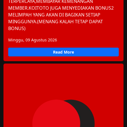
TERPERCAYA,MEMBAYAR KEMENANGAN
MEMBER.KOITOTO JUGA MENYEDIAKAN BONUS2
MELIMPAH YANG AKAN DI BAGIKAN SETIAP
MINGGUNYA.(MENANG KALAH TETAP DAPAT
BONUS)
Minggu, 09 Agustus 2026
Read More