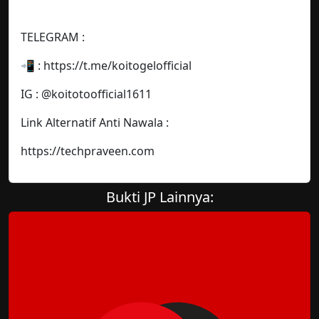
TELEGRAM :
📲 : https://t.me/koitogelofficial
IG : @koitotoofficial1611
Link Alternatif Anti Nawala :
https://techpraveen.com
Bukti JP Lainnya: