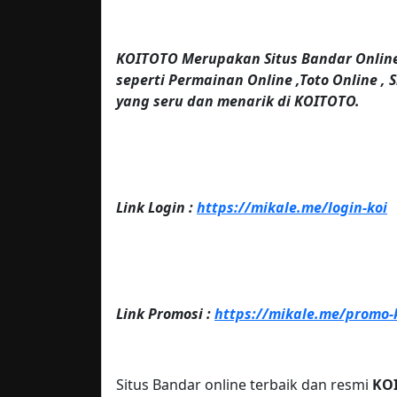
KOITOTO Merupakan Situs Bandar Onlin
seperti Permainan Online ,Toto Online
yang seru dan menarik di KOITOTO.
Link Login :
https://mikale.me/login-koi
Link Promosi :
https://mikale.me/promo-
Situs Bandar online terbaik dan resmi
KO