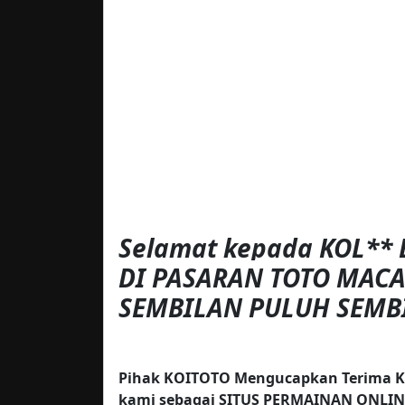
Selamat kepada KOL**
DI PASARAN TOTO MACAO
SEMBILAN PULUH SEMBI
Pihak KOITOTO Mengucapkan Terima 
kami sebagai SITUS PERMAINAN ONLI