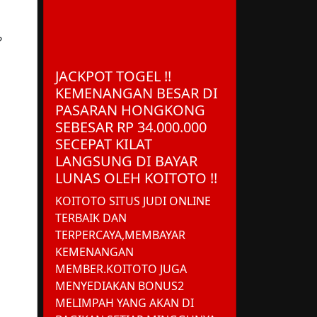
?
JACKPOT TOGEL !!
KEMENANGAN BESAR DI
PASARAN HONGKONG
SEBESAR RP 34.000.000
SECEPAT KILAT
LANGSUNG DI BAYAR
LUNAS OLEH KOITOTO !!
KOITOTO SITUS JUDI ONLINE
TERBAIK DAN
TERPERCAYA,MEMBAYAR
KEMENANGAN
MEMBER.KOITOTO JUGA
MENYEDIAKAN BONUS2
MELIMPAH YANG AKAN DI