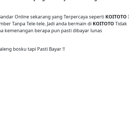
andar Online sekarang yang Terpercaya seperti
KOITOTO
r Tanpa Tele-tele. Jadi anda bermain di
KOITOTO
Tidak
a kemenangan berapa pun pasti dibayar lunas
leng bosku tapi Pasti Bayar !!