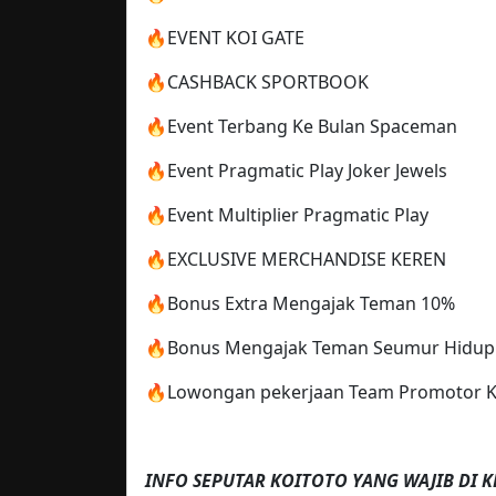
🔥EVENT KOI GATE
🔥
CASHBACK SPORTBOOK
🔥Event Terbang Ke Bulan Spaceman
🔥Event Pragmatic Play Joker Jewels
🔥Event Multiplier Pragmatic Play
🔥EXCLUSIVE MERCHANDISE KEREN
🔥Bonus Extra Mengajak Teman 10%
🔥Bonus Mengajak Teman Seumur Hidup
🔥Lowongan pekerjaan Team Promotor 
INFO SEPUTAR KOITOTO YANG WAJIB DI K