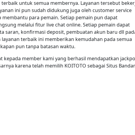
erbaik untuk semua membernya. Layanan tersebut beker
ayanan ini pun sudah didukung juga oleh customer service
p membantu para pemain. Setiap pemain pun dapat
sung melalui fitur live chat online. Setiap pemain dapat
 saran, konfirmasi deposit, pembuatan akun baru dll pad
nya layanan terbaik ini memberikan kemudahan pada semua
kapan pun tanpa batasan waktu.
t kepada member kami yang berhasil mendapatkan jackpo
sarnya karena telah memilih KOITOTO sebagai Situs Banda