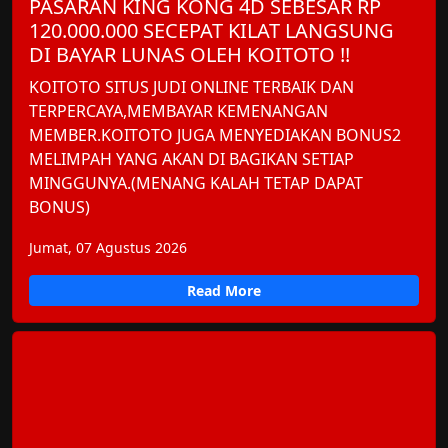
PASARAN KING KONG 4D SEBESAR RP
120.000.000 SECEPAT KILAT LANGSUNG
DI BAYAR LUNAS OLEH KOITOTO !!
KOITOTO SITUS JUDI ONLINE TERBAIK DAN
TERPERCAYA,MEMBAYAR KEMENANGAN
MEMBER.KOITOTO JUGA MENYEDIAKAN BONUS2
MELIMPAH YANG AKAN DI BAGIKAN SETIAP
MINGGUNYA.(MENANG KALAH TETAP DAPAT
BONUS)
Jumat, 07 Agustus 2026
Read More