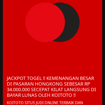
JACKPOT TOGEL !! KEMENANGAN BESAR
DI PASARAN HONGKONG SEBESAR RP
34.000.000 SECEPAT KILAT LANGSUNG DI
BAYAR LUNAS OLEH KOITOTO !!
KOITOTO SITUS JUDI ONLINE TERBAIK DAN