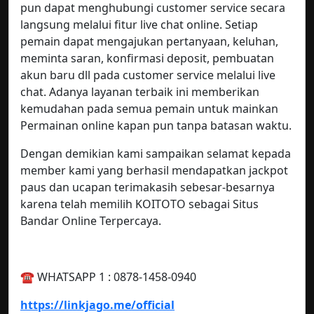
pun dapat menghubungi customer service secara
langsung melalui fitur live chat online. Setiap
pemain dapat mengajukan pertanyaan, keluhan,
meminta saran, konfirmasi deposit, pembuatan
akun baru dll pada customer service melalui live
chat. Adanya layanan terbaik ini memberikan
kemudahan pada semua pemain untuk mainkan
Permainan online kapan pun tanpa batasan waktu.
Dengan demikian kami sampaikan selamat kepada
member kami yang berhasil mendapatkan jackpot
paus dan ucapan terimakasih sebesar-besarnya
karena telah memilih KOITOTO sebagai Situs
Bandar Online Terpercaya.
☎️ WHATSAPP 1 : 0878-1458-0940
https://linkjago.me/official