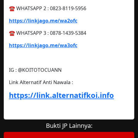
☎️ WHATSAPP 2 : 0823-8119-5956
https://linkjago.me/wa2ofc
☎️ WHATSAPP 3 : 0878-1439-5384
https://linkjago.me/wa3ofc
IG : @KOITOTOCUANN
Link Alternatif Anti Nawala :
https://link.alternatifkoi.info
Bukti JP Lainnya: