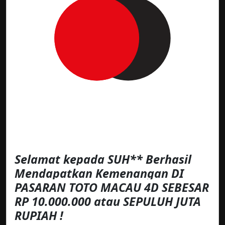
Selamat kepada SUH** Berhasil
Mendapatkan Kemenangan DI
PASARAN TOTO MACAU 4D SEBESAR
RP 10.000.000 atau SEPULUH JUTA
RUPIAH !