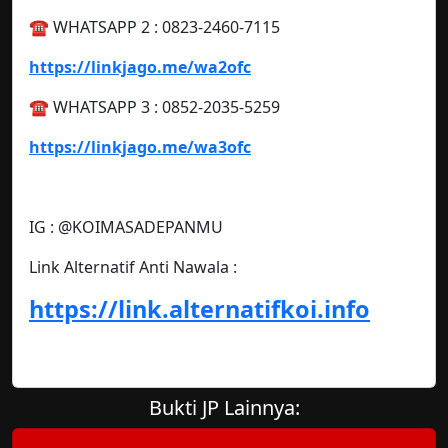
☎️ WHATSAPP 2 : 0823-2460-7115
https://linkjago.me/wa2ofc
☎️ WHATSAPP 3 : 0852-2035-5259
https://linkjago.me/wa3ofc
IG : @KOIMASADEPANMU
Link Alternatif Anti Nawala :
https://link.alternatifkoi.info
Bukti JP Lainnya: