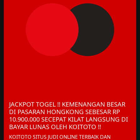
JACKPOT TOGEL !! KEMENANGAN BESAR
DI PASARAN HONGKONG SEBESAR RP
10.900.000 SECEPAT KILAT LANGSUNG DI
BAYAR LUNAS OLEH KOITOTO !!
KOITOTO SITUS JUDI ONLINE TERBAIK DAN