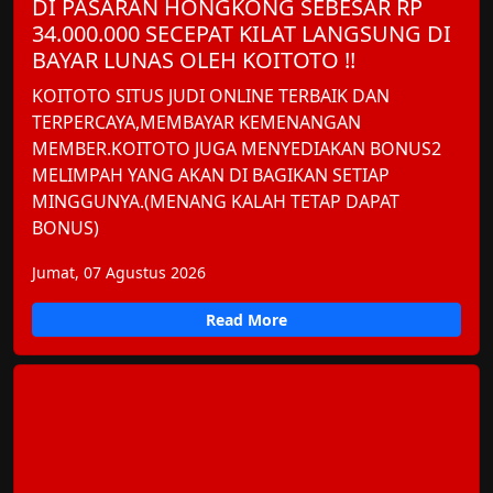
DI PASARAN HONGKONG SEBESAR RP
34.000.000 SECEPAT KILAT LANGSUNG DI
BAYAR LUNAS OLEH KOITOTO !!
KOITOTO SITUS JUDI ONLINE TERBAIK DAN
TERPERCAYA,MEMBAYAR KEMENANGAN
MEMBER.KOITOTO JUGA MENYEDIAKAN BONUS2
MELIMPAH YANG AKAN DI BAGIKAN SETIAP
MINGGUNYA.(MENANG KALAH TETAP DAPAT
BONUS)
Jumat, 07 Agustus 2026
Read More