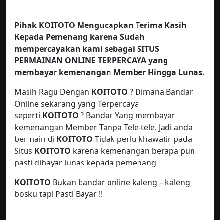
Pihak KOITOTO Mengucapkan Terima Kasih
Kepada Pemenang karena Sudah
mempercayakan kami sebagai SITUS
PERMAINAN ONLINE TERPERCAYA yang
membayar kemenangan Member Hingga Lunas.
Masih Ragu Dengan
KOITOTO
? Dimana Bandar
Online sekarang yang Terpercaya
seperti
KOITOTO
? Bandar Yang membayar
kemenangan Member Tanpa Tele-tele. Jadi anda
bermain di
KOITOTO
Tidak perlu khawatir pada
Situs
KOITOTO
karena kemenangan berapa pun
pasti dibayar lunas kepada pemenang.
KOITOTO
Bukan bandar online kaleng – kaleng
bosku tapi Pasti Bayar !!