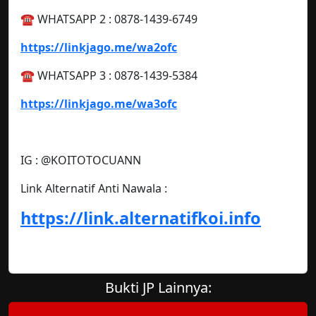
☎️ WHATSAPP 2 : 0878-1439-6749
https://linkjago.me/wa2ofc
☎️ WHATSAPP 3 : 0878-1439-5384
https://linkjago.me/wa3ofc
IG : @KOITOTOCUANN
Link Alternatif Anti Nawala :
https://link.alternatifkoi.info
Bukti JP Lainnya: