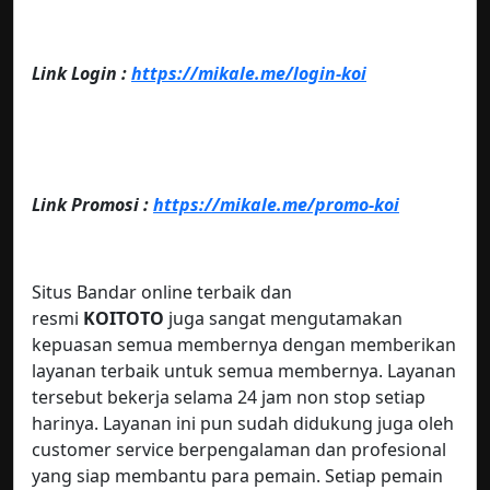
Link Login :
https://mikale.me/login-koi
Link Promosi :
https://mikale.me/promo-koi
Situs Bandar online terbaik dan
resmi
KOITOTO
juga sangat mengutamakan
kepuasan semua membernya dengan memberikan
layanan terbaik untuk semua membernya. Layanan
tersebut bekerja selama 24 jam non stop setiap
harinya. Layanan ini pun sudah didukung juga oleh
customer service berpengalaman dan profesional
yang siap membantu para pemain. Setiap pemain