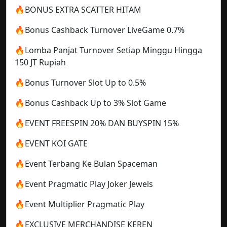
🔥BONUS EXTRA SCATTER HITAM
🔥Bonus Cashback Turnover LiveGame 0.7%
🔥Lomba Panjat Turnover Setiap Minggu Hingga
150 JT Rupiah
🔥Bonus Turnover Slot Up to 0.5%
🔥Bonus Cashback Up to 3% Slot Game
🔥EVENT FREESPIN 20% DAN BUYSPIN 15%
🔥EVENT KOI GATE
🔥Event Terbang Ke Bulan Spaceman
🔥Event Pragmatic Play Joker Jewels
🔥Event Multiplier Pragmatic Play
🔥EXCLUSIVE MERCHANDISE KEREN