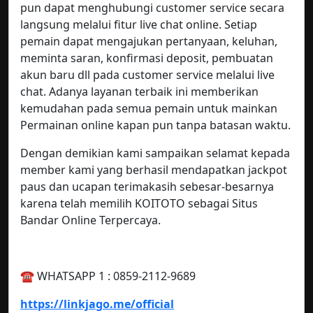
pun dapat menghubungi customer service secara
langsung melalui fitur live chat online. Setiap
pemain dapat mengajukan pertanyaan, keluhan,
meminta saran, konfirmasi deposit, pembuatan
akun baru dll pada customer service melalui live
chat. Adanya layanan terbaik ini memberikan
kemudahan pada semua pemain untuk mainkan
Permainan online kapan pun tanpa batasan waktu.
Dengan demikian kami sampaikan selamat kepada
member kami yang berhasil mendapatkan jackpot
paus dan ucapan terimakasih sebesar-besarnya
karena telah memilih KOITOTO sebagai Situs
Bandar Online Terpercaya.
☎️ WHATSAPP 1 : 0859-2112-9689
https://linkjago.me/official