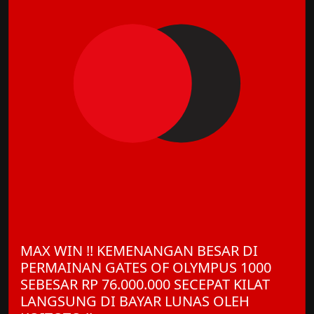
MAX WIN !! KEMENANGAN BESAR DI
PERMAINAN GATES OF OLYMPUS 1000
SEBESAR RP 76.000.000 SECEPAT KILAT
LANGSUNG DI BAYAR LUNAS OLEH