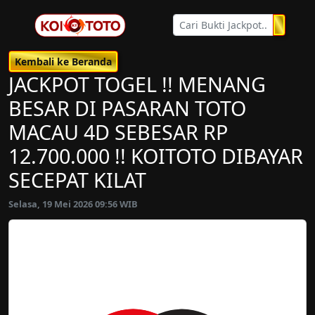
Kembali ke Beranda
JACKPOT TOGEL !! MENANG
BESAR DI PASARAN TOTO
MACAU 4D SEBESAR RP
12.700.000 !! KOITOTO DIBAYAR
SECEPAT KILAT
Selasa, 19 Mei 2026 09:56 WIB