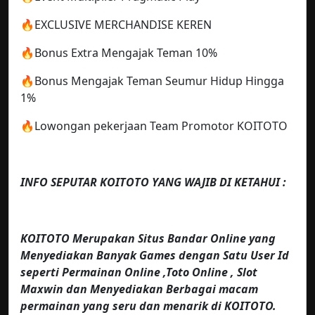
🔥EXCLUSIVE MERCHANDISE KEREN
🔥Bonus Extra Mengajak Teman 10%
🔥Bonus Mengajak Teman Seumur Hidup Hingga
1%
🔥Lowongan pekerjaan Team Promotor KOITOTO
INFO SEPUTAR KOITOTO YANG WAJIB DI KETAHUI :
KOITOTO Merupakan Situs Bandar Online yang
Menyediakan Banyak Games dengan Satu User Id
seperti Permainan Online ,Toto Online , Slot
Maxwin dan Menyediakan Berbagai macam
permainan yang seru dan menarik di KOITOTO.