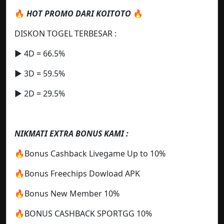
🔥
HOT PROMO DARI KOITOTO
🔥
DISKON TOGEL TERBESAR :
▶️ 4D = 66.5%
▶️ 3D = 59.5%
▶️ 2D = 29.5%
NIKMATI EXTRA BONUS KAMI :
🔥Bonus Cashback Livegame Up to 10%
🔥Bonus Freechips Dowload APK
🔥Bonus New Member 10%
🔥BONUS CASHBACK SPORTGG 10%