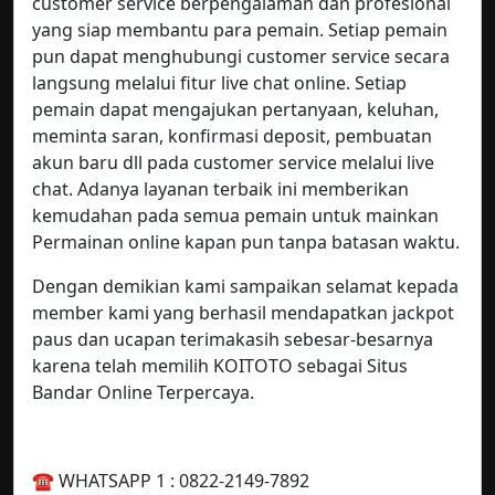
customer service berpengalaman dan profesional
yang siap membantu para pemain. Setiap pemain
pun dapat menghubungi customer service secara
langsung melalui fitur live chat online. Setiap
pemain dapat mengajukan pertanyaan, keluhan,
meminta saran, konfirmasi deposit, pembuatan
akun baru dll pada customer service melalui live
chat. Adanya layanan terbaik ini memberikan
kemudahan pada semua pemain untuk mainkan
Permainan online kapan pun tanpa batasan waktu.
Dengan demikian kami sampaikan selamat kepada
member kami yang berhasil mendapatkan jackpot
paus dan ucapan terimakasih sebesar-besarnya
karena telah memilih KOITOTO sebagai Situs
Bandar Online Terpercaya.
☎️ WHATSAPP 1 : 0822-2149-7892