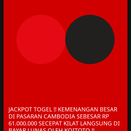
JACKPOT TOGEL !! KEMENANGAN BESAR
DI PASARAN CAMBODIA SEBESAR RP
61.000.000 SECEPAT KILAT LANGSUNG DI
BAYAR LUNAS OLEH KOITOTO !!